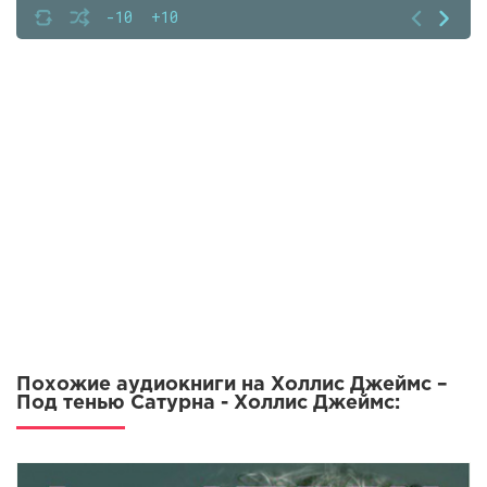
7
-10
+10
8
9
10
11
12
13
14
15
16
17
Похожие аудиокниги на Холлис Джеймс –
18
Под тенью Сатурна - Холлис Джеймс:
19
20