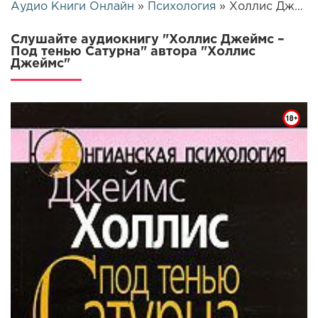
Аудио Книги Онлайн
»
Психология
» Холлис Джеймс – Под тенью Сатурна | 25820
Слушайте аудиокнигу "Холлис Джеймс –
Под тенью Сатурна" автора "Холлис
Джеймс"