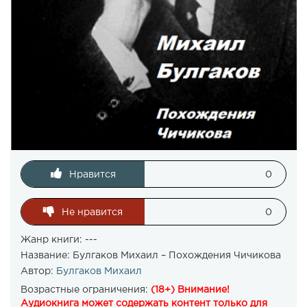
Нравится
0
Не нравится
0
Жанр книги: ---
Название:
Булгаков Михаил – Похождения Чичикова
Автор:
Булгаков Михаил
Возрастные ограничения:
(18+) Внимание!
Аудиокнига может содержать контент только для