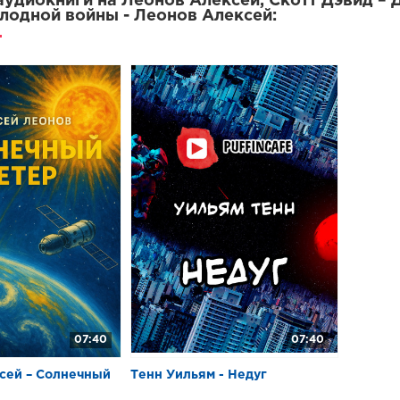
удиокниги на Леонов Алексей, Скотт Дэвид – 
лодной войны - Леонов Алексей:
07:40
07:40
сей – Солнечный
Тенн Уильям - Недуг