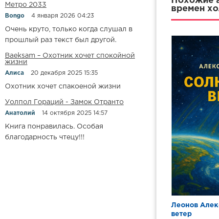
009
Похожие а
Метро 2033
времен хо
010
Bongo
4 января 2026 04:23
Очень круто, только когда слушал в
011
прошлый раз текст был другой.
012
Baeksam – Охотник хочет спокойной
013
жизни
Алиса
20 декабря 2025 15:35
014
Охотник хочет спакоеной жизни
Уолпол Гораций - Замок Отранто
Анатолий
14 октября 2025 14:57
Книга понравилась. Особая
благодарность чтецу!!!
Леонов Алек
ветер