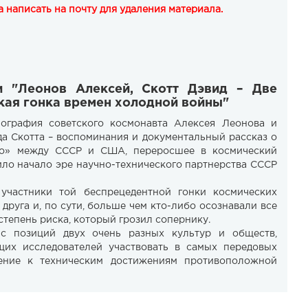
 написать на почту для удаления материала.
и "Леонов Алексей, Скотт Дэвид – Две
кая гонка времен холодной войны"
ография советского космонавта Алексея Леонова и
да Скотта – воспоминания и документальный рассказ о
тво» между СССР и США, переросшее в космический
ло начало эре научно-технического партнерства СССР
участники той беспрецедентной гонки космических
друга и, по сути, больше чем кто-либо осознавали все
степень риска, который грозил сопернику.
 с позиций двух очень разных культур и обществ,
щих исследователей участвовать в самых передовых
ение к техническим достижениям противоположной