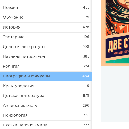
Поэзия
455
Обучение
79
История
428
Эзотерика
196
Деловая литература
108
Научная литература
385
Религия
324
Биографии и Мемуары
484
Культурология
9
Детская литература
1178
Аудиоспектакль
296
Психология
521
Сказки народов мира
577