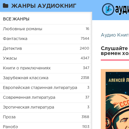
ЖАНРЫ АУДИОКНИГ
ВСЕ ЖАНРЫ
Любовные романы
16
Аудио Книг
Фантастика
7544
Слушайте 
Детектив
2400
времен хо
Ужасы
4347
Книги о приключениях
347
Зарубежная классика
2358
Европейская старинная литература
3
Современная литература
37
Эротическая литература
3
Проза
3168
Ранобэ
1103