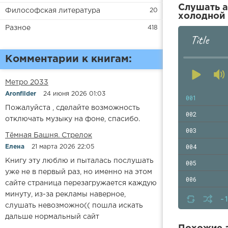
Слушать а
Философская литература
20
холодной 
Разное
418
Title
Комментарии к книгам:
Метро 2033
Aronfilder
24 июня 2026 01:03
001
Пожалуйста , сделайте возможность
002
отключать музыку на фоне, спасибо.
003
​​Тёмная Башня. Стрелок
004
Елена
21 марта 2026 22:05
Книгу эту люблю и пыталась послушать
005
уже не в первый раз, но именно на этом
006
сайте страница перезагружается каждую
минуту, из-за рекламы наверное,
007
-
слушать невозможно(( пошла искать
008
дальше нормальный сайт