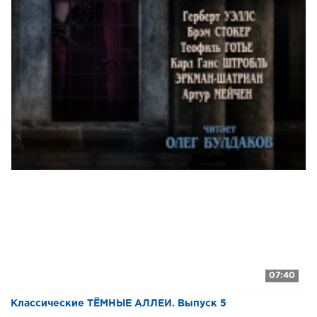
0026
0027
0028
0029
0030
0031
0032
0033
0034
0035
0036
0037
07:40
0038
0039
Классические ТЁМНЫЕ АЛЛЕИ. Выпуск 5