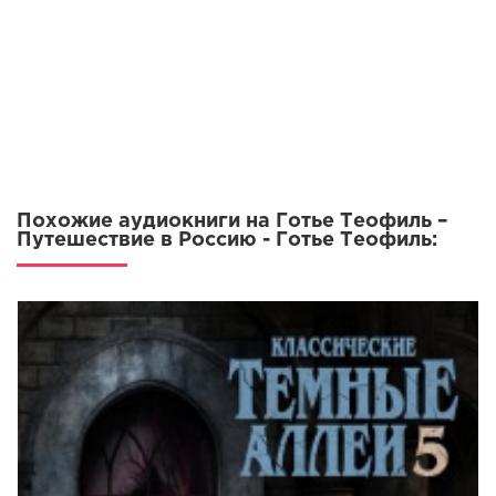
0012
0013
0014
0015
0016
0017
Похожие аудиокниги на Готье Теофиль –
0018
Путешествие в Россию - Готье Теофиль:
0019
0020
0021
0022
0023
0024
0025