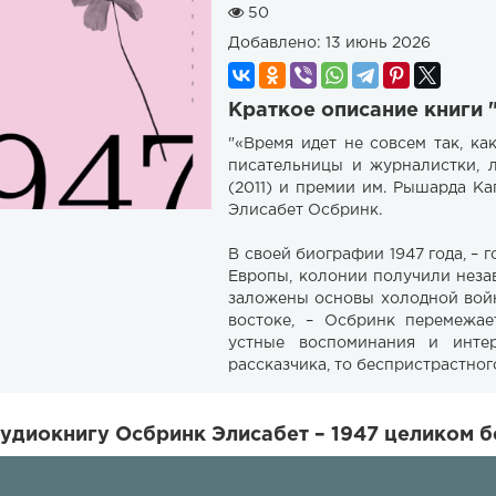
50
Добавлено:
13 июнь 2026
Краткое описание книги 
"«Время идет не совсем так, к
писательницы и журналистки, 
(2011) и премии им. Рышарда К
Элисабет Осбринк.
В своей биографии 1947 года, – 
Европы, колонии получили неза
заложены основы холодной вой
востоке, – Осбринк перемежае
устные воспоминания и инте
рассказчика, то беспристрастног
удиокнигу Осбринк Элисабет – 1947 целиком б