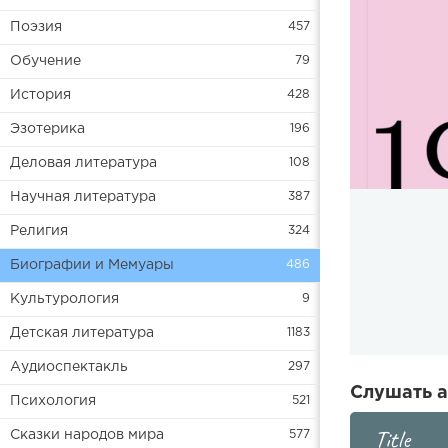
Поэзия
457
Обучение
79
История
428
Эзотерика
196
Деловая литература
108
Научная литература
387
Религия
324
Биографии и Мемуары
486
Культурология
9
Детская литература
1183
Аудиоспектакль
297
Слушать а
Психология
521
Title
Сказки народов мира
577