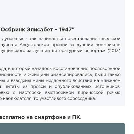
"Осбринк Элисабет – 1947"
ак думаешь» – так начинается повествование шведской
лауреата Августовской премии за лучший нон-фикшн
апущинского за лучший литературный репортаж (2013)
года, в который началось восстановление послевоенной
висимость, а женщины эмансипировались, были также
ны и взведены мины медленного действия на Ближнем
т цитаты из прессы и опубликованных источников,
рвью с мастерски выстроенной лирической речью
о наблюдателя, то участливого собеседника."
есплатно на смартфоне и ПК.