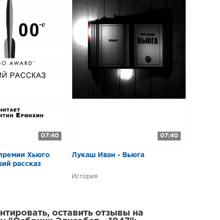
07:40
07:40
премии Хьюго
Лукаш Иван - Вьюга
ший рассказ
История
тировать, оставить отзывы на