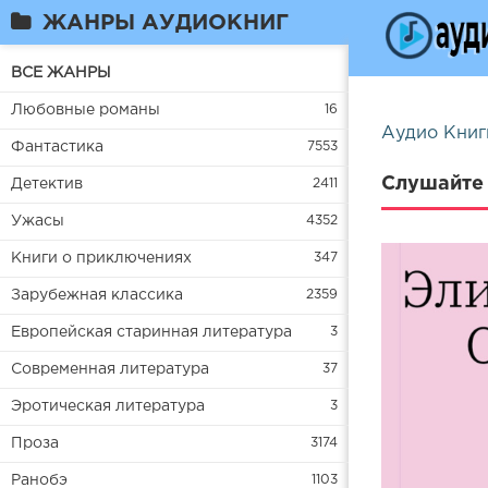
ЖАНРЫ АУДИОКНИГ
ВСЕ ЖАНРЫ
Любовные романы
16
Аудио Книг
Фантастика
7553
Слушайте 
Детектив
2411
Ужасы
4352
Книги о приключениях
347
Зарубежная классика
2359
Европейская старинная литература
3
Современная литература
37
Эротическая литература
3
Проза
3174
Ранобэ
1103