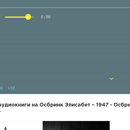
0:00
10
+10
удиокниги на Осбринк Элисабет – 1947 - Осбри