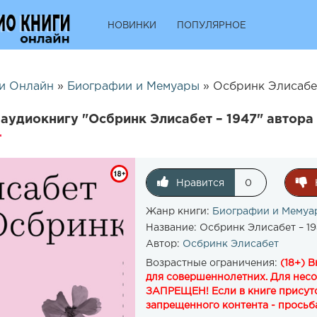
НОВИНКИ
ПОПУЛЯРНОЕ
и Онлайн
»
Биографии и Мемуары
» Осбринк Элисабет 
аудиокнигу "Осбринк Элисабет – 1947" автора
Нравится
0
Жанр книги:
Биографии и Мемуа
Название:
Осбринк Элисабет – 1
Автор:
Осбринк Элисабет
Возрастные ограничения:
(18+) 
для совершеннолетних. Для нес
ЗАПРЕЩЕН! Если в книге присутс
запрещенного контента - просьба