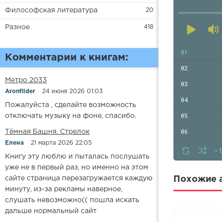
Философская литература
20
Разное
418
01
Комментарии к книгам:
02
Метро 2033
03
Aronfilder
24 июня 2026 01:03
04
Пожалуйста , сделайте возможность
05
отключать музыку на фоне, спасибо.
06
​​Тёмная Башня. Стрелок
Елена
21 марта 2026 22:05
07
-
Книгу эту люблю и пыталась послушать
08
уже не в первый раз, но именно на этом
09
сайте страница перезагружается каждую
Похожие а
минуту, из-за рекламы наверное,
10
слушать невозможно(( пошла искать
11
дальше нормальный сайт