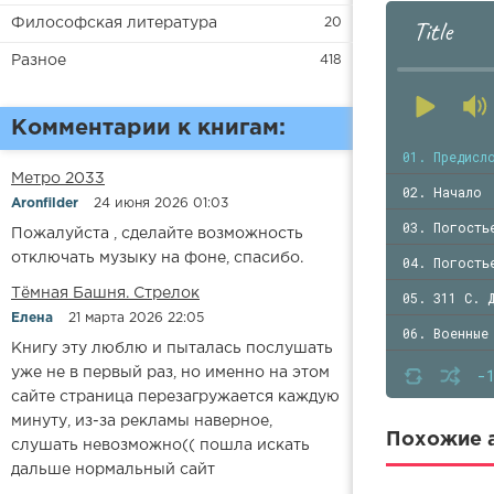
Title
Философская литература
20
Разное
418
Комментарии к книгам:
01. Предисл
Метро 2033
02. Начало
Aronfilder
24 июня 2026 01:03
03. Погость
Пожалуйста , сделайте возможность
отключать музыку на фоне, спасибо.
04. Погость
​​Тёмная Башня. Стрелок
05. 311 С. 
Елена
21 марта 2026 22:05
06. Военные
Книгу эту люблю и пыталась послушать
07. Военные
-
уже не в первый раз, но именно на этом
сайте страница перезагружается каждую
08. Военные
минуту, из-за рекламы наверное,
09. Военные
Похожие а
слушать невозможно(( пошла искать
дальше нормальный сайт
10. Военные