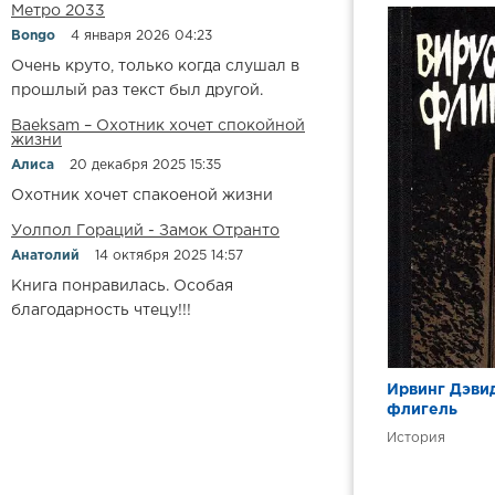
Метро 2033
11. Военные
Bongo
4 января 2026 04:23
12. Военные
Очень круто, только когда слушал в
13. Военные
прошлый раз текст был другой.
14. Военные
Baeksam – Охотник хочет спокойной
жизни
15. Военные
Алиса
20 декабря 2025 15:35
16. Военные
Охотник хочет спакоеной жизни
17. Военные
Уолпол Гораций - Замок Отранто
Анатолий
14 октября 2025 14:57
18. Военные
Книга понравилась. Особая
19. Военные
благодарность чтецу!!!
20. Военные
21. Военные
Ирвинг Дэви
22. Военные
флигель
23. Военные
История
24. Военные