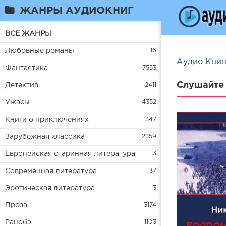
ЖАНРЫ АУДИОКНИГ
ВСЕ ЖАНРЫ
Любовные романы
16
Аудио Книг
Фантастика
7553
Слушайте 
Детектив
2411
Ужасы
4352
Книги о приключениях
347
Зарубежная классика
2359
Европейская старинная литература
3
Современная литература
37
Эротическая литература
3
Проза
3174
Ранобэ
1103