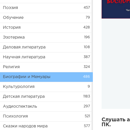
Поэзия
457
Обучение
79
История
428
Эзотерика
196
Деловая литература
108
Научная литература
387
Религия
324
Биографии и Мемуары
486
Культурология
9
Детская литература
1183
Аудиоспектакль
297
Психология
521
Слушать а
ПК.
Сказки народов мира
577