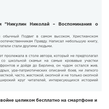
ги "Никулин Николай – Воспоминания о
л обычный Подвиг в самом высоком, Христианском
 соотечественникам Правду. Написал небольшую книгу,
татели стали другими людьми.
ет пролежала в столе автора, который не предполагал
о со школьной скамьи на самые кровавые участки
фронтов и дойдя до Берлина, он чудом остался жив.
одрых, ура-патриотических описаний боев, ни легкого
жесткой, часто, жестокой, окопной и не только окопной
широкий круг читателей, интересующихся историей
 войне целиком бесплатно на смартфоне и