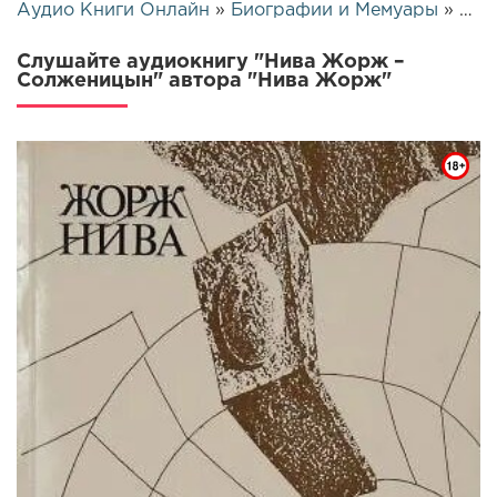
Аудио Книги Онлайн
»
Биографии и Мемуары
» Нива Жорж – Солженицын | 26486
Слушайте аудиокнигу "Нива Жорж –
Солженицын" автора "Нива Жорж"