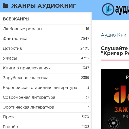
ЖАНРЫ АУДИОКНИГ
ВСЕ ЖАНРЫ
Любовные романы
16
Аудио Книг
Фантастика
7547
Слушайте 
Детектив
2405
"Кригер Р
Ужасы
4352
Книги о приключениях
347
Зарубежная классика
2359
Европейская старинная литература
3
Современная литература
37
Эротическая литература
3
Проза
3170
Ранобэ
1103