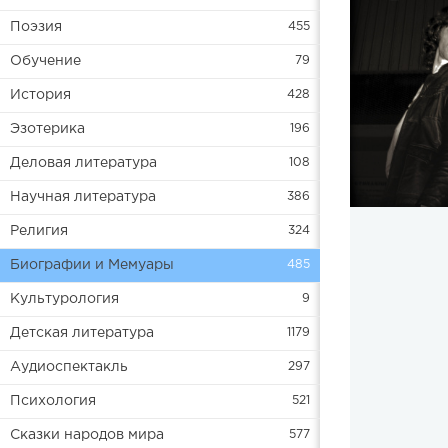
Поэзия
455
Обучение
79
История
428
Эзотерика
196
Деловая литература
108
Научная литература
386
Религия
324
Биографии и Мемуары
485
Культурология
9
Детская литература
1179
Аудиоспектакль
297
Психология
521
Сказки народов мира
577