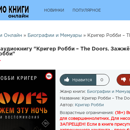
НОВИНКИ
ПОПУЛЯРНОЕ
и Онлайн
»
Биографии и Мемуары
» Кригер Робби – The
аудиокнигу "Кригер Робби – The Doors. Зажжё
обби"
Нравится
0
Жанр книги:
Биографии и Мемуа
Название:
Кригер Робби – The Do
Автор:
Кригер Робби
Возрастные ограничения:
(18+) 
для совершеннолетних. Для нес
ЗАПРЕЩЕН! Если в книге присутс