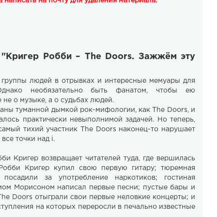
 написать на почту для удаления материала.
 "Кригер Робби – The Doors. Зажжём эту
"
 группы людей в отрывках и интересные мемуары для
Однако необязательно быть фанатом, чтобы ею
 не о музыке, а о судьбах людей.
аны туманной дымкой рок-мифологии, как The Doors, и
алось практически невыполнимой задачей. Но теперь,
 самый тихий участник The Doors наконец-то нарушает
все точки над i.
бби Кригер возвращает читателей туда, где вершилась
 Робби Кригер купил свою первую гитару; тюремная
 посадили за употребление наркотиков; гостиная
имом Морисоном написал первые песни; пустые бары и
 The Doors отыграли свои первые неловкие концерты; и
ступления на которых переросли в печально известные