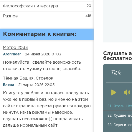
Философская литература
20
Разное
418
Комментарии к книгам:
Метро 2033
Слушать а
Aronfilder
24 июня 2026 01:03
бесплатно
Пожалуйста , сделайте возможность
отключать музыку на фоне, спасибо.
Title
​​Тёмная Башня. Стрелок
Елена
21 марта 2026 22:05
Книгу эту люблю и пыталась послушать
уже не в первый раз, но именно на этом
01 Отель He
сайте страница перезагружается каждую
минуту, из-за рекламы наверное,
02 Худшие в
слушать невозможно(( пошла искать
03 Берегите
дальше нормальный сайт