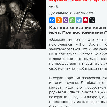
запрещенного контента - просьба
46
Добавлено:
03 июль 2026
Краткое описание книги
ночь. Мои воспоминания
«Зажжем эту ночь» – это жизнь
поклонников «The Doors». 
заинтересоваться. Эта книга даже
Немногие группы настолько окут
отделить факты от вымысла каз
по прошествии пятидесяти лет,
свое молчание, чтобы расставить 
В серии коротких зарисовок Ро
история группы. Ломбард, где
камера, куда его подростком
родителей, где он вместе с Дж
вечеринки на заднем дворе, где
множество других площадок, вы
беспорядки.