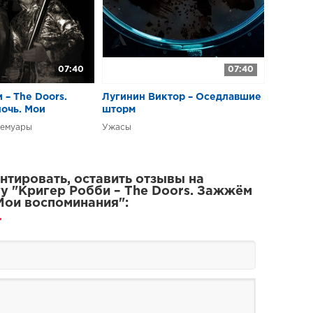
и
бви
07:40
07:40
ь крыс мороженым
одное музыкальное шоу
 – The Doors.
Лугинин Виктор – Оседлавшие
очь. Мои
шторм
Days
я
Мемуары
Ужасы
ия всей жизни
тировать, оставить отзывы на
у "Кригер Робби – The Doors. Зажжём
 Мои воспоминания":
высокая планка
я, караван, забери меня
 воскресения
for the Sun
дураков