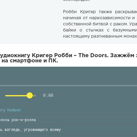
Робби Кригер также раскрыва
начиная от наркозависимости и
собственной битвой с раком. У
байки о стычках с безумным
настоящему разгневанным монах
удиокнигу Кригер Робби – The Doors. Зажжём 
 на смартфоне и ПК.
0:00
nry Hudson
олосы рок-н-ролла
сь взгляда, угрожающего всему