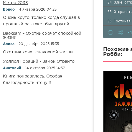
04 Злые отп
Метро 2033
Bongo
4 января 2026 04:23
05 Отправьт
Очень круто, только когда слушал в
06 Гостиная
прошлый раз текст был другой.
07 Бунт во 
-
Baeksam – Охотник хочет спокойной
жизни
08 Guitarra
Алиса
20 декабря 2025 15:35
09 Три слов
Похожие а
Охотник хочет спакоеной жизни
Робби:
10 Между Кл
Уолпол Гораций - Замок Отранто
11 Неизвест
Анатолий
14 октября 2025 14:57
Книга понравилась. Особая
12 В поиска
благодарность чтецу!!!
13 Ронни
14 В поиска
15 Восемь м
16 Боль - э
17 Дебютный