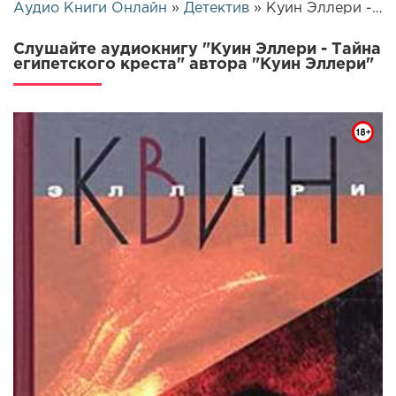
Аудио Книги Онлайн
»
Детектив
» Куин Эллери - Тайна египетского креста | 10810
Слушайте аудиокнигу "Куин Эллери - Тайна
египетского креста" автора "Куин Эллери"