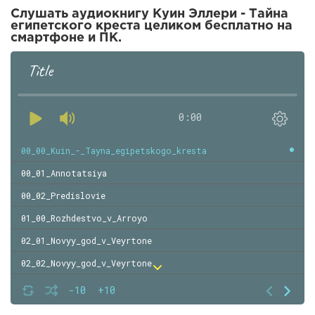
Слушать аудиокнигу Куин Эллери - Тайна
египетского креста целиком бесплатно на
смартфоне и ПК.
Title
0:00
00_00_Kuin_-_Tayna_egipetskogo_kresta
00_01_Annotatsiya
00_02_Predislovie
01_00_Rozhdestvo_v_Arroyo
02_01_Novyy_god_v_Veyrtone
02_02_Novyy_god_v_Veyrtone
03_00_Professor_Yardli
-10
+10
04_00_Bredvud