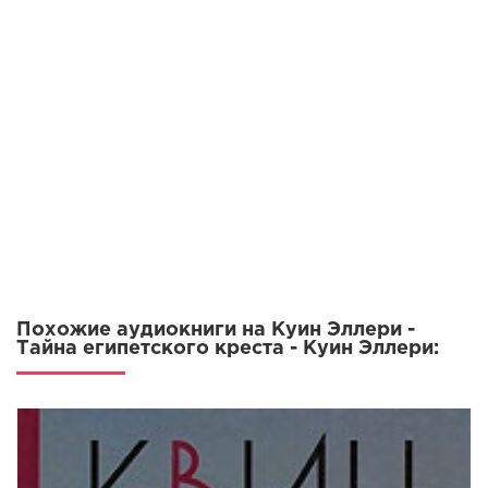
05_01_Vnutrennie_dela
05_02_Vnutrennie_dela
06_00_Shashki_i_trubki
07_00_Lic_i_anglichanin
08_01_Ustrichnyy_ostrov
08_02_Ustrichnyy_ostrov
09_00_Chek_na_sto_dollarov
10_00_Priklyucheniya_doktora_Templya
11_00_A_to!
Похожие аудиокниги на Куин Эллери -
12_01_Professorskie_rechi
Тайна египетского креста - Куин Эллери:
12_02_Professorskie_rechi
13_00_Sekret_Neptuna
14_00_Klavishi_iz_slonovoy_kosti
15_00_Voskresenie_Lazarya