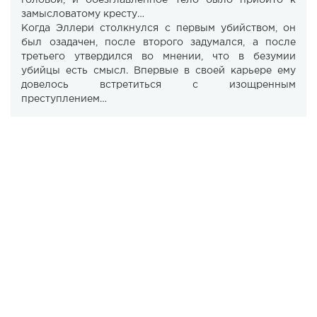
головой, и обезглавленное тело было прибито к
замысловатому кресту…
Когда Эллери столкнулся с первым убийством, он
был озадачен, после второго задумался, а после
третьего утвердился во мнении, что в безумии
убийцы есть смысл. Впервые в своей карьере ему
довелось встретиться с изощренным
преступлением…