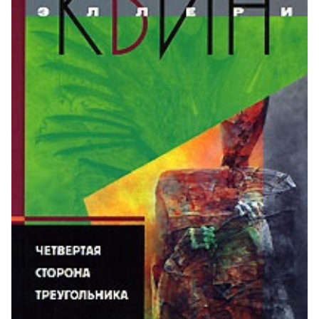
16_00_Deputatsiya
17_00_Staryy_gorets
18_00_Priznanie_Foksa
19_01_T
19_02_T
20_00_Dva_treugolnika
21_00_Lyubovnaya_ssora
22_00_Zarubezhnaya_korrespondentsiya
23_00_Voennyy_sovet
24_00_Snova_T
25_00_Hromoy_
26_01_Rassuzhdeniya_Elleri
26_02_Rassuzhdeniya_Elleri
27_00_Promah