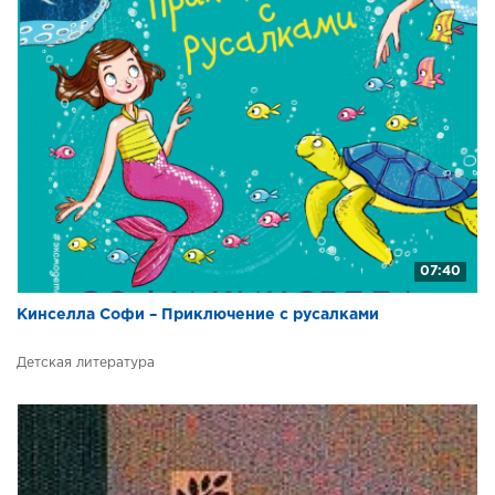
30
31
32
33
34
35
36
07:40
37
38
Кинселла Софи – Приключение с русалками
Детская литература