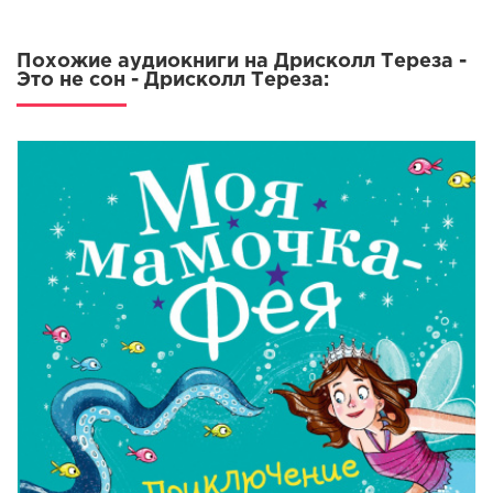
16
Похожие аудиокниги на Дрисколл Тереза -
17
Это не сон - Дрисколл Тереза:
18
19
20
21
22
23
24
25
26
27
28
29