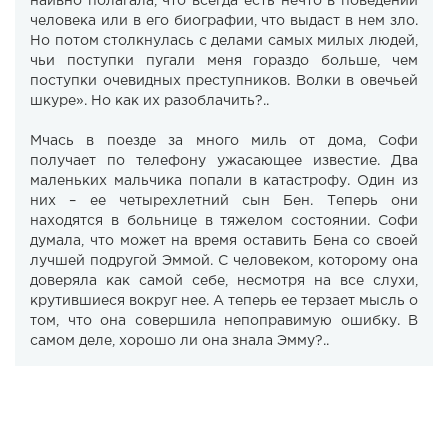
наивно полагала, что всегда есть нечто в поведении
человека или в его биографии, что выдаст в нем зло.
Но потом столкнулась с делами самых милых людей,
чьи поступки пугали меня гораздо больше, чем
поступки очевидных преступников. Волки в овечьей
шкуре». Но как их разоблачить?..
Мчась в поезде за много миль от дома, Софи
получает по телефону ужасающее известие. Два
маленьких мальчика попали в катастрофу. Один из
них – ее четырехлетний сын Бен. Теперь они
находятся в больнице в тяжелом состоянии. Софи
думала, что может на время оставить Бена со своей
лучшей подругой Эммой. С человеком, которому она
доверяла как самой себе, несмотря на все слухи,
крутившиеся вокруг нее. А теперь ее терзает мысль о
том, что она совершила непоправимую ошибку. В
самом деле, хорошо ли она знала Эмму?..