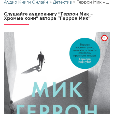
Аудио Книги Онлайн
»
Детектив
» Геррон Мик – Хромые кони | 25443
Слушайте аудиокнигу "Геррон Мик –
Хромые кони" автора "Геррон Мик"