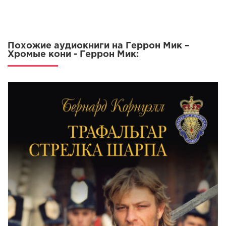
01-15
01-16
01-17
Похожие аудиокниги на Геррон Мик –
01-18
Хромые кони - Геррон Мик:
01-19