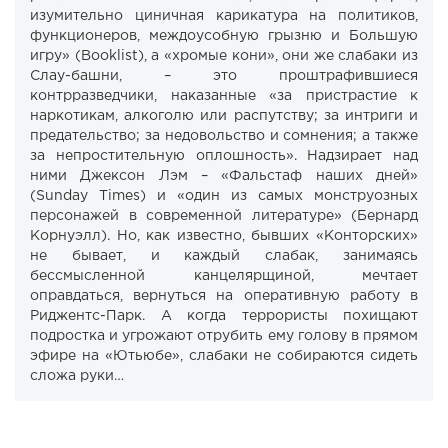
изумительно циничная карикатура на политиков,
функционеров, междоусобную грызню и Большую
игру» (Booklist), а «хромые кони», они же слабаки из
Слау-башни, – это проштрафившиеся
контрразведчики, наказанные «за пристрастие к
наркотикам, алкоголю или распутству; за интриги и
предательство; за недовольство и сомнения; а также
за непростительную оплошность». Надзирает над
ними Джексон Лэм – «Фальстаф наших дней»
(Sunday Times) и «один из самых монструозных
персонажей в современной литературе» (Бернард
Корнуэлл). Но, как известно, бывших «Конторских»
не бывает, и каждый слабак, занимаясь
бессмысленной канцелярщиной, мечтает
оправдаться, вернуться на оперативную работу в
Риджентс-Парк. А когда террористы похищают
подростка и угрожают отрубить ему голову в прямом
эфире на «Ютьюбе», слабаки не собираются сидеть
сложа руки…