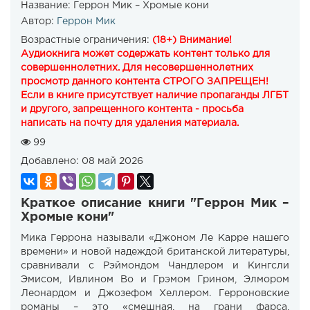
Название:
Геррон Мик – Хромые кони
Автор:
Геррон Мик
Возрастные ограничения:
(18+) Внимание!
Аудиокнига может содержать контент только для
совершеннолетних. Для несовершеннолетних
просмотр данного контента СТРОГО ЗАПРЕЩЕН!
Если в книге присутствует наличие пропаганды ЛГБТ
и другого, запрещенного контента - просьба
написать на почту для удаления материала.
99
Добавлено:
08 май 2026
Краткое описание книги "Геррон Мик –
Хромые кони"
Мика Геррона называли «Джоном Ле Карре нашего
времени» и новой надеждой британской литературы,
сравнивали с Рэймондом Чандлером и Кингсли
Эмисом, Ивлином Во и Грэмом Грином, Элмором
Леонардом и Джозефом Хеллером. Герроновские
романы – это «смешная, на грани фарса,