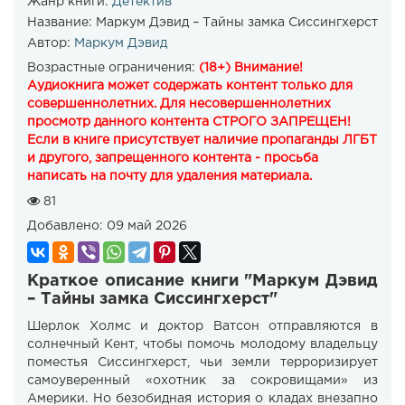
Жанр книги:
Детектив
Название:
Маркум Дэвид – Тайны замка Сиссингхерст
Автор:
Маркум Дэвид
Возрастные ограничения:
(18+) Внимание!
Аудиокнига может содержать контент только для
совершеннолетних. Для несовершеннолетних
просмотр данного контента СТРОГО ЗАПРЕЩЕН!
Если в книге присутствует наличие пропаганды ЛГБТ
и другого, запрещенного контента - просьба
написать на почту для удаления материала.
81
Добавлено:
09 май 2026
Краткое описание книги "Маркум Дэвид
– Тайны замка Сиссингхерст"
Шерлок Холмс и доктор Ватсон отправляются в
солнечный Кент, чтобы помочь молодому владельцу
поместья Сиссингхерст, чьи земли терроризирует
самоуверенный «охотник за сокровищами» из
Америки. Но безобидная история о кладах внезапно