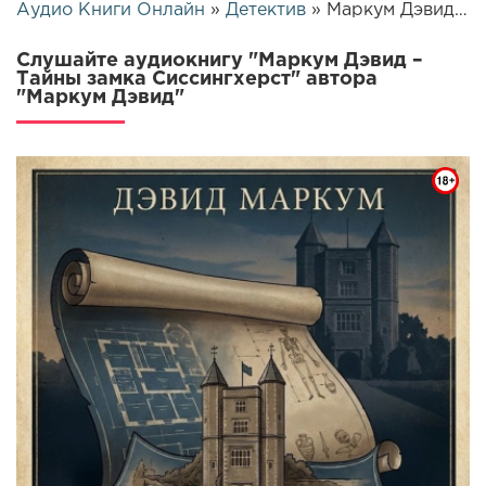
Аудио Книги Онлайн
»
Детектив
» Маркум Дэвид – Тайны замка Сиссингхерст | 25471
Слушайте аудиокнигу "Маркум Дэвид –
Тайны замка Сиссингхерст" автора
"Маркум Дэвид"