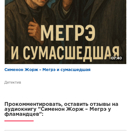
07:40
Сименон Жорж – Мегрэ и сумасшедшая
Детектив
Прокомментировать, оставить отзывы на
аудиокнигу "Сименон Жорж – Мегрэ у
фламандцев":