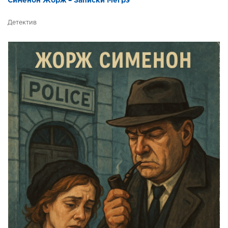
Сименон Жорж – Записки Мегрэ
Детектив