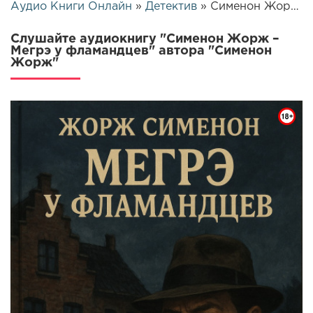
Аудио Книги Онлайн
»
Детектив
» Сименон Жорж – Мегрэ у фламандцев | 25502
Слушайте аудиокнигу "Сименон Жорж –
Мегрэ у фламандцев" автора "Сименон
Жорж"