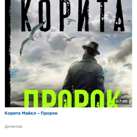
49
50
51
52
53
54
55
56
57
58
59
07:40
60
Корита Майкл – Пророк
61
Детектив
62