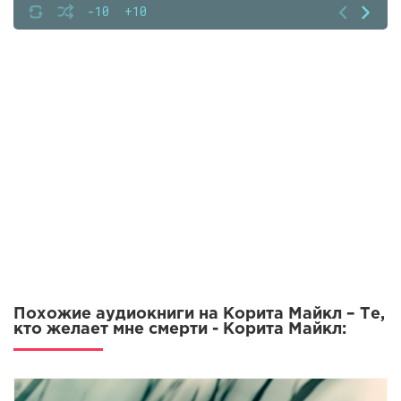
07
-10
+10
08
09
10
11
12
13
14
15
16
17
Похожие аудиокниги на Корита Майкл – Те,
18
кто желает мне смерти - Корита Майкл:
19
20