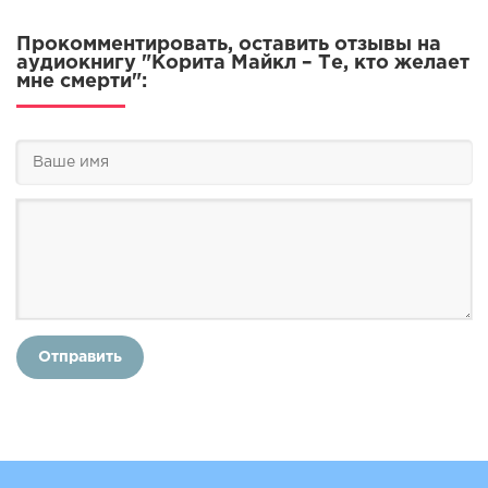
63
64
Прокомментировать, оставить отзывы на
аудиокнигу "Корита Майкл – Те, кто желает
65
мне смерти":
66
67
68
69
70
71
72
73
Отправить