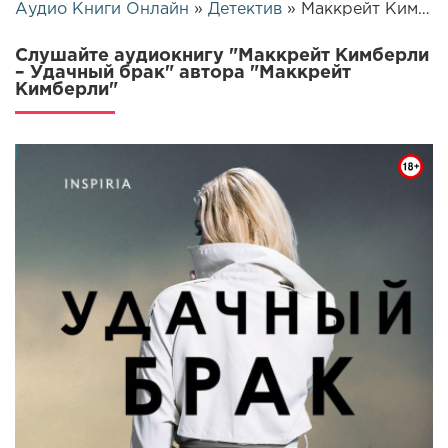
Аудио Книги Онлайн
»
Детектив
» Маккрейт Кимберли – Удачный брак | 25600
Слушайте аудиокнигу "Маккрейт Кимберли
– Удачный брак" автора "Маккрейт
Кимберли"