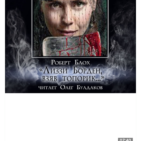
046
047
048
049
050
051
052
053
054
07:40