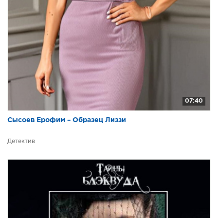
032
033
034
035
036
037
038
07:40
039
Сысоев Ерофим – Образец Лиззи
040
Детектив
041
042
043
044
045