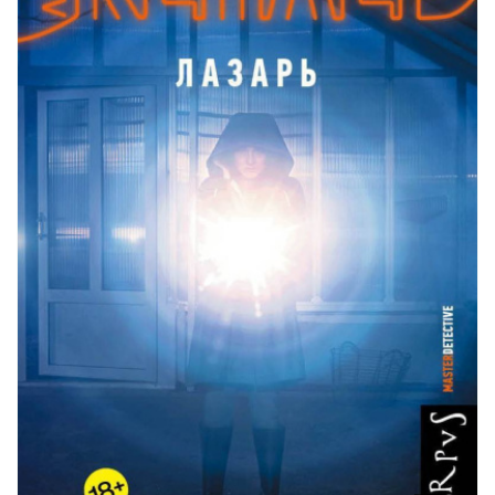
023_Prizraki_ne_lgut
024_Prizraki_ne_lgut
025_Prizraki_ne_lgut
026_Prizraki_ne_lgut
027_Prizraki_ne_lgut
028_Prizraki_ne_lgut
029_Prizraki_ne_lgut
030_Prizraki_ne_lgut
031_Prizraki_ne_lgut
032_Prizraki_ne_lgut
033_Prizraki_ne_lgut
034_Prizraki_ne_lgut
035_Prizraki_ne_lgut
036_Prizraki_ne_lgut