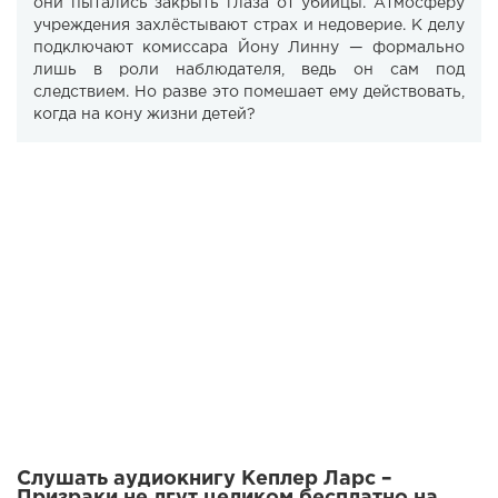
они пытались закрыть глаза от убийцы. Атмосферу
учреждения захлёстывают страх и недоверие. К делу
подключают комиссара Йону Линну — формально
лишь в роли наблюдателя, ведь он сам под
следствием. Но разве это помешает ему действовать,
когда на кону жизни детей?
Слушать аудиокнигу Кеплер Ларс –
Призраки не лгут целиком бесплатно на