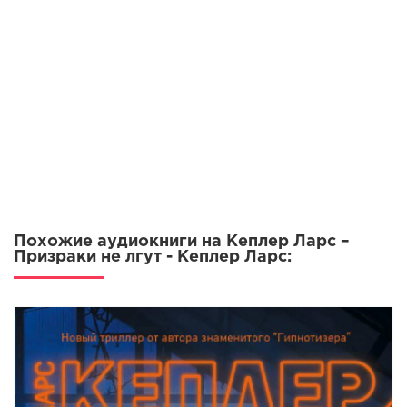
009_Prizraki_ne_lgut
010_Prizraki_ne_lgut
011_Prizraki_ne_lgut
012_Prizraki_ne_lgut
013_Prizraki_ne_lgut
014_Prizraki_ne_lgut
015_Prizraki_ne_lgut
016_Prizraki_ne_lgut
Похожие аудиокниги на Кеплер Ларс –
017_Prizraki_ne_lgut
Призраки не лгут - Кеплер Ларс:
018_Prizraki_ne_lgut
019_Prizraki_ne_lgut
020_Prizraki_ne_lgut
021_Prizraki_ne_lgut
022_Prizraki_ne_lgut