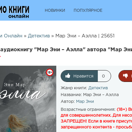
НОВИНКИ
ПОПУЛЯРНОЕ
и Онлайн
»
Детектив
» Мар Эни – Аэлла | 25651
аудиокнигу "Мар Эни – Аэлла" автора "Мар Эн
Нравится
0
Жанр книги:
Детектив
Название:
Мар Эни – Аэлла
Автор:
Мар Эни
Возрастные ограничения:
(18+) 
для совершеннолетних. Для нес
ЗАПРЕЩЕН! Если в книге присутс
запрещенного контента - просьба