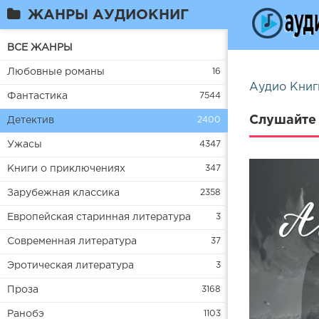
ЖАНРЫ АУДИОКНИГ
ВСЕ ЖАНРЫ
Любовные романы
16
Аудио Книг
Фантастика
7544
Слушайте 
Детектив
2400
Ужасы
4347
Книги о приключениях
347
Зарубежная классика
2358
Европейская старинная литература
3
Современная литература
37
Эротическая литература
3
Проза
3168
Ранобэ
1103