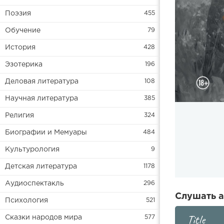
Поэзия
455
Обучение
79
История
428
Эзотерика
196
Деловая литература
108
Научная литература
385
Религия
324
Биографии и Мемуары
484
Культурология
9
Детская литература
1178
Аудиоспектакль
296
Слушать а
Психология
521
Title
Сказки народов мира
577