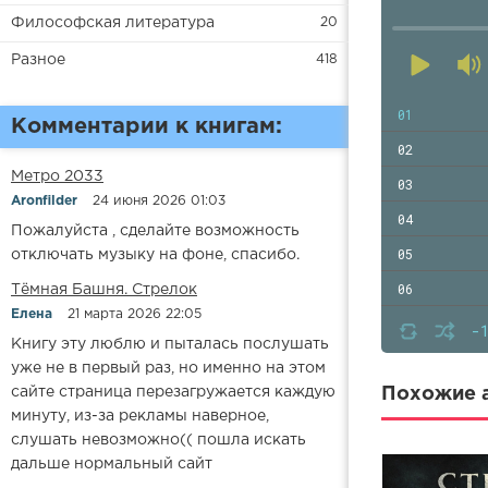
Философская литература
20
Разное
418
01
Комментарии к книгам:
02
Метро 2033
03
Aronfilder
24 июня 2026 01:03
04
Пожалуйста , сделайте возможность
05
отключать музыку на фоне, спасибо.
06
​​Тёмная Башня. Стрелок
Елена
21 марта 2026 22:05
07
-
Книгу эту люблю и пыталась послушать
08
уже не в первый раз, но именно на этом
09
сайте страница перезагружается каждую
Похожие а
минуту, из-за рекламы наверное,
слушать невозможно(( пошла искать
дальше нормальный сайт