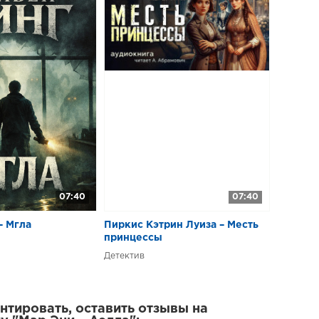
07:40
07:40
– Мгла
Пиркис Кэтрин Луиза – Месть
принцессы
Детектив
тировать, оставить отзывы на