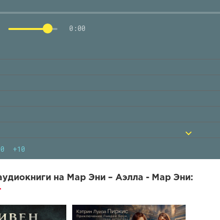
0:00
10
+10
удиокниги на Мар Эни – Аэлла - Мар Эни: