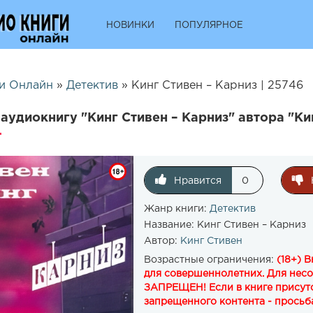
НОВИНКИ
ПОПУЛЯРНОЕ
и Онлайн
»
Детектив
» Кинг Стивен – Карниз | 25746
аудиокнигу "Кинг Стивен – Карниз" автора "Ки
Нравится
0
Жанр книги:
Детектив
Название:
Кинг Стивен – Карниз
Автор:
Кинг Стивен
Возрастные ограничения:
(18+) 
для совершеннолетних. Для нес
ЗАПРЕЩЕН! Если в книге присутс
запрещенного контента - просьба