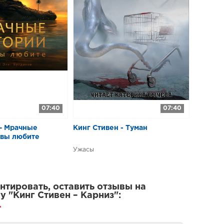
07:40
07:40
 – Мрачные
Кинг Стивен - Туман
 вы любите
Ужасы
тировать, оставить отзывы на
у "Кинг Стивен – Карниз":