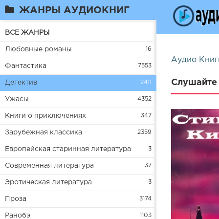
ЖАНРЫ АУДИОКНИГ
ВСЕ ЖАНРЫ
Любовные романы
16
Аудио Книг
Фантастика
7553
Слушайте 
Детектив
2411
Ужасы
4352
Книги о приключениях
347
Зарубежная классика
2359
Европейская старинная литература
3
Современная литература
37
Эротическая литература
3
Проза
3174
Ранобэ
1103