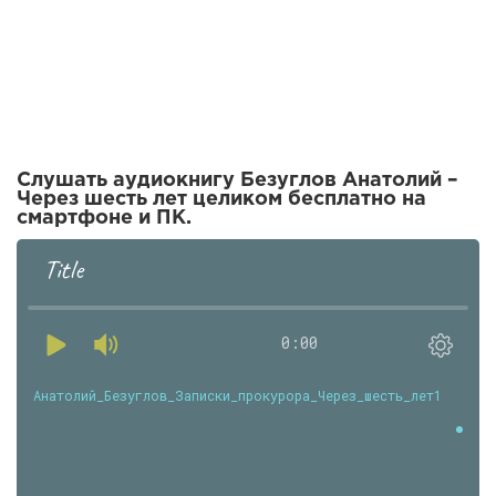
Слушать аудиокнигу Безуглов Анатолий –
Через шесть лет целиком бесплатно на
смартфоне и ПК.
Title
0:00
Анатолий_Безуглов_Записки_прокурора_Через_шесть_лет1