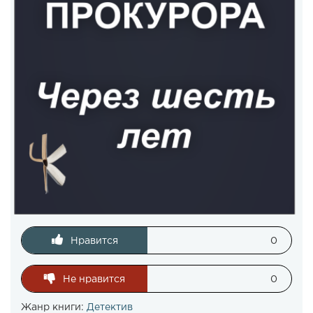
Нравится
0
Не нравится
0
Жанр книги:
Детектив