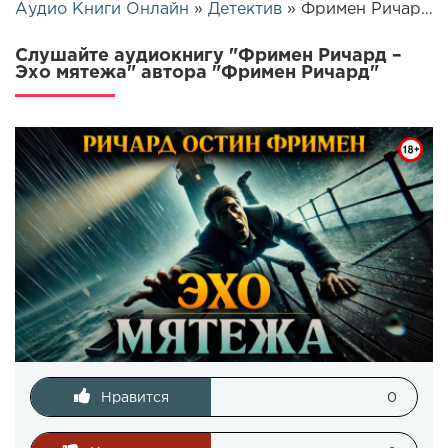
Аудио Книги Онлайн
»
Детектив
» Фримен Ричард – Эхо мятежа | 25893
Слушайте аудиокнигу "Фримен Ричард –
Эхо мятежа" автора "Фримен Ричард"
Нравится
0