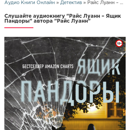
Аудио Книги Онлайн
»
Детектив
» Райс Луанн – Ящик Пандоры | 26067
Слушайте аудиокнигу "Райс Луанн – Ящик
Пандоры" автора "Райс Луанн"