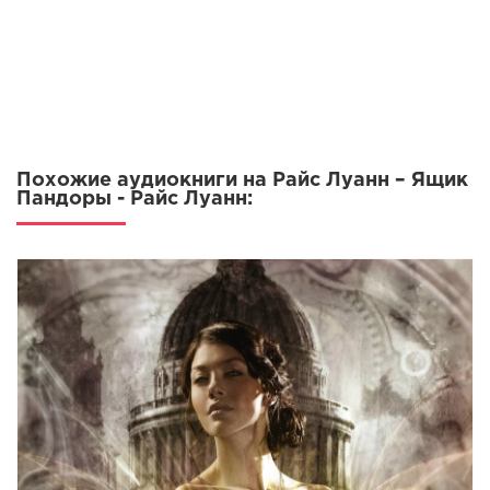
13
14
15
16
17
Похожие аудиокниги на Райс Луанн – Ящик
18
Пандоры - Райс Луанн:
19
20
21
22
23
24
25
26