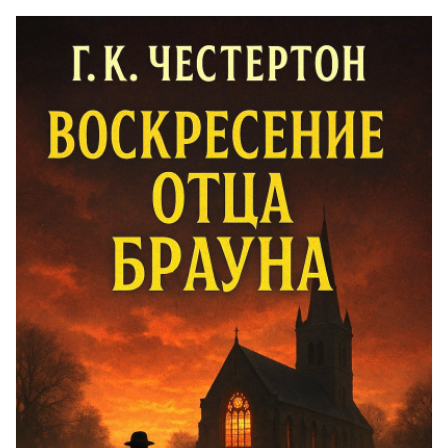
3_2_1
3_2_2
3_2_3
3_2_4
3_2_5
3_2_6
3_3_1
3_3_2
3_3_3
3_3_4
3_3_5
4_1_1
4_1_2
4_1_3