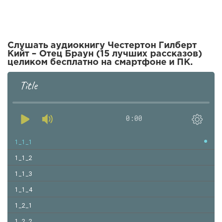
Слушать аудиокнигу Честертон Гилберт
Кийт – Отец Браун (15 лучших рассказов)
целиком бесплатно на смартфоне и ПК.
Title
0:00
1_1_1
1_1_2
1_1_3
1_1_4
1_2_1
1_2_2