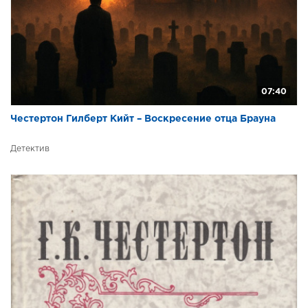
4_1_4
4_2_1
4_2_2
4_3_1
07:40
5_1_1
Честертон Гилберт Кийт – Воскресение отца Брауна
5_1_2
Детектив
5_2_1
5_2_2
5_3_1
5_3_2
5_3_3