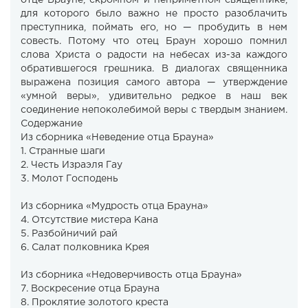
отце Брауне, скромном и неприметном священнике,
для которого было важно не просто разоблачить
преступника, поймать его, но — пробудить в нем
совесть. Потому что отец Браун хорошо помнил
слова Христа о радости на небесах из-за каждого
обратившегося грешника. В диалогах священника
выражена позиция самого автора — утверждение
«умной веры», удивительно редкое в наш век
соединение непоколебимой веры с твердым знанием.
Содержание
Из сборника «Неведение отца Брауна»
1. Странные шаги
2. Честь Израэля Гау
3. Молот Господень
Из сборника «Мудрость отца Брауна»
4. Отсутствие мистера Кана
5. Разбойничий рай
6. Салат полковника Крея
Из сборника «Недоверчивость отца Брауна»
7. Воскресение отца Брауна
8. Проклятие золотого креста