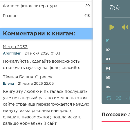
Title
Философская литература
20
Разное
418
Комментарии к книгам:
01
Метро 2033
02
Aronfilder
24 июня 2026 01:03
03
Пожалуйста , сделайте возможность
04
отключать музыку на фоне, спасибо.
05
​​Тёмная Башня. Стрелок
Елена
21 марта 2026 22:05
06
Книгу эту люблю и пыталась послушать
07
-
уже не в первый раз, но именно на этом
сайте страница перезагружается каждую
08
минуту, из-за рекламы наверное,
09
Похожие а
слушать невозможно(( пошла искать
10
дальше нормальный сайт