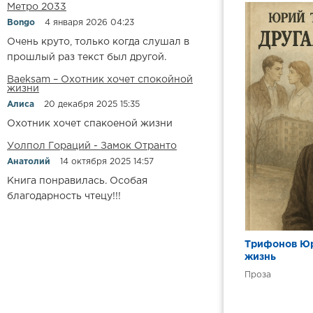
11
Метро 2033
Bongo
4 января 2026 04:23
12
Очень круто, только когда слушал в
13
прошлый раз текст был другой.
14
Baeksam – Охотник хочет спокойной
жизни
15
Алиса
20 декабря 2025 15:35
16
Охотник хочет спакоеной жизни
17
Уолпол Гораций - Замок Отранто
Анатолий
14 октября 2025 14:57
18
Книга понравилась. Особая
19
благодарность чтецу!!!
20
21
Трифонов Юр
22
жизнь
23
Проза
24