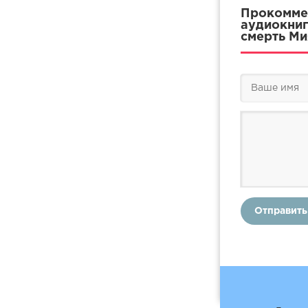
25
Прокоммен
аудиокниг
26
смерть Ми
27
28
Отправить