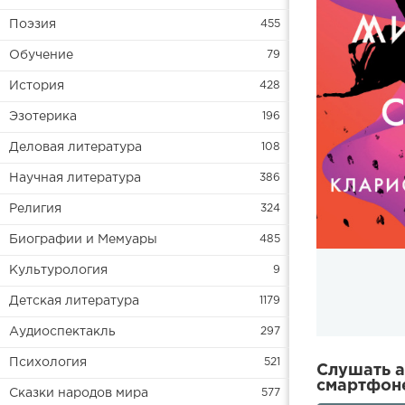
Поэзия
455
Обучение
79
История
428
Эзотерика
196
Деловая литература
108
Научная литература
386
Религия
324
Биографии и Мемуары
485
Культурология
9
Детская литература
1179
Аудиоспектакль
297
Психология
521
Слушать а
смартфоне
Сказки народов мира
577