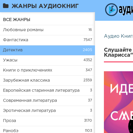
ЖАНРЫ АУДИОКНИГ
ВСЕ ЖАНРЫ
Любовные романы
16
Аудио Книг
Фантастика
7547
Слушайте 
Детектив
2405
Кларисса"
Ужасы
4352
Книги о приключениях
347
Зарубежная классика
2359
Европейская старинная литература
3
Современная литература
37
Эротическая литература
3
Проза
3170
Ранобэ
1103