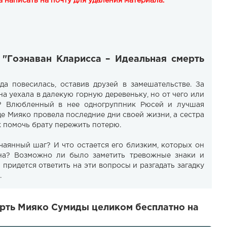
 написать на почту для удаления материала.
 "Гоэнаван Кларисса – Идеальная смерть
а повесилась, оставив друзей в замешательстве. За
а уехала в далекую горную деревеньку, но от чего или
? Влюбленный в нее одногруппник Рюсей и лучшая
де Мияко провела последние дни своей жизни, а сестра
к помочь брату пережить потерю.
чаянный шаг? И что остается его близким, которых он
на? Возможно ли было заметить тревожные знаки и
придется ответить на эти вопросы и разгадать загадку
.
ерть Мияко Сумиды целиком бесплатно на