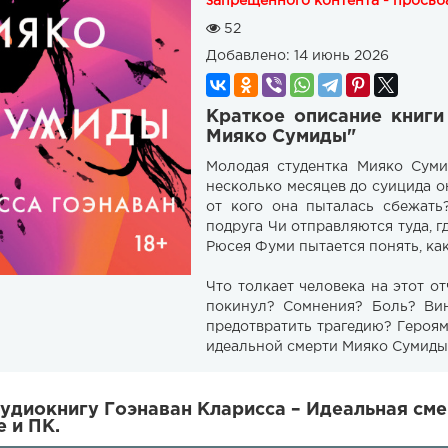
запрещенного контента - просьба
52
Добавлено:
14 июнь 2026
Краткое описание книги
Мияко Сумиды"
Молодая студентка Мияко Сумид
несколько месяцев до суицида он
от кого она пыталась сбежать
подруга Чи отправляются туда, г
Рюсея Фуми пытается понять, ка
Что толкает человека на этот от
покинул? Сомнения? Боль? Ви
предотвратить трагедию? Героям 
идеальной смерти Мияко Сумиды
удиокнигу Гоэнаван Кларисса – Идеальная см
 и ПК.