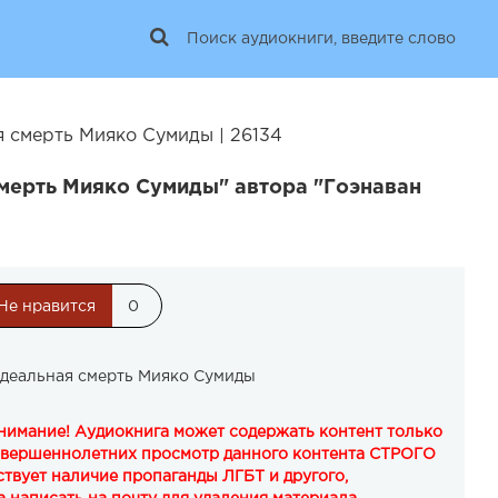
я смерть Мияко Сумиды | 26134
смерть Мияко Сумиды" автора "Гоэнаван
Не нравится
0
Идеальная смерть Мияко Сумиды
Внимание! Аудиокнига может содержать контент только
овершеннолетних просмотр данного контента СТРОГО
твует наличие пропаганды ЛГБТ и другого,