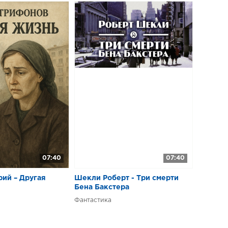
07:40
07:40
ий – Другая
Шекли Роберт - Три смерти
Бена Бакстера
Фантастика