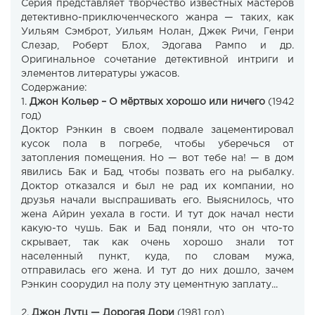
Серия представляет творчество известных мастеров
детективно-приключенческого жанра — таких, как
Уильям Сэмброт, Уильям Нолан, Джек Ричи, Генри
Слезар, Роберт Блох, Эдогава Рампо и др.
Оригинальное сочетание детективной интриги и
элементов литературы ужасов.
Содержание:
1.
Джон Кольер – О мёртвых хорошо или ничего
(1942
год)
Доктор Рэнкин в своем подвале зацементировал
кусок пола в погребе, чтобы уберечься от
затопления помещения. Но — вот тебе на! — в дом
явились Бак и Бад, чтобы позвать его на рыбалку.
Доктор отказался и был не рад их компании, но
друзья начали выспрашивать его. Выяснилось, что
жена Айрин уехала в гости. И тут док начал нести
какую-то чушь. Бак и Бад поняли, что он что-то
скрывает, так как очень хорошо знали тот
населенный пункт, куда, по словам мужа,
отправилась его жена. И тут до них дошло, зачем
Рэнкин соорудил на полу эту цементную заплату...
2.
Джон Лутц — Дорогая Дори
(1981 год)