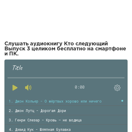
Слушать аудиокнигу Кто следующий
Выпуск 3 целиком бесплатно на смартфоне
и ПК.
Title
0:00
1. Джон Кольер - О мёртвых хорошо или ничего
2. Джон Лутц - Дорогая Дори
3. Генри Слезар - Кровь — не водица
4. Дэвид Кук - Шляпная Булавка