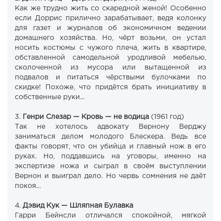
Как же трудно жить со скаредной женой! Особенно
если Доррис прилично зарабатывает, ведя колонку
для газет и журналов об экономичном ведении
домашнего хозяйства. Но, чёрт возьми, он устал
носить костюмы с чужого плеча, жить в квартире,
обставленной самодельной уродливой мебелью,
сколоченной из мусора или вытащенной из
подвалов и питаться чёрствыми булочками по
скидке! Похоже, что придётся брать инициативу в
собственные руки...
3.
Генри Слезар — Кровь — не водица
(1961 год)
Так не хотелось адвокату Вернону Верджу
заниматься делом молодого Блескера. Ведь все
факты говорят, что он убийца и главный нож в его
руках. Но, поддавшись на уговоры, именно на
экспертизе ножа и сыграл в своём выступлении
Вернон и выиграл дело. Но червь сомнения не даёт
покоя…
4.
Дэвид Кук — Шляпная Булавка
Гарри Бейнсли отличался спокойной, мягкой