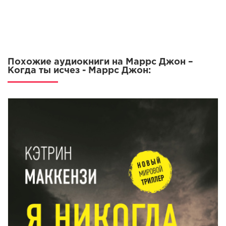
14
15
16
17
Похожие аудиокниги на Маррс Джон –
18
Когда ты исчез - Маррс Джон:
19
20
21
22
23