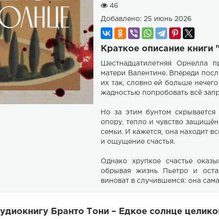
46
Добавлено:
25 июнь 2026
Краткое описание книги 
Шестнадцатилетняя Орнелла п
матери Валентине. Впереди пос
их так, словно ей больше нечего
жадностью попробовать всё запр
Но за этим бунтом скрывается
опору, тепло и чувство защищённ
семьи. И кажется, она находит в
и ощущение счастья.
Однако хрупкое счастье оказы
обрывая жизнь Пьетро и ост
виноват в случившемся: она сам
удиокнигу Бранто Тони – Едкое солнце целико