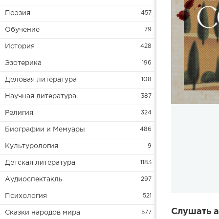
Поэзия
457
Обучение
79
История
428
Эзотерика
196
Деловая литература
108
Научная литература
387
Религия
324
Биографии и Мемуары
486
Культурология
9
Детская литература
1183
Аудиоспектакль
297
Психология
521
Слушать а
Сказки народов мира
577