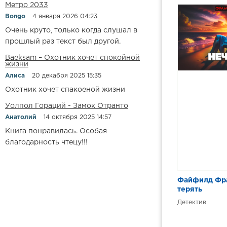
Метро 2033
02_01
Bongo
4 января 2026 04:23
02_02
Очень круто, только когда слушал в
02_03
прошлый раз текст был другой.
02_04
Baeksam – Охотник хочет спокойной
жизни
02_05
Алиса
20 декабря 2025 15:35
02_06
Охотник хочет спакоеной жизни
02_07
Уолпол Гораций - Замок Отранто
Анатолий
14 октября 2025 14:57
02_08
Книга понравилась. Особая
благодарность чтецу!!!
Файфилд Фра
терять
Детектив