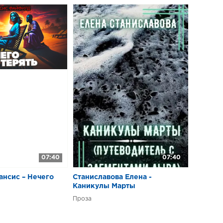
07:40
07:40
нсис – Нечего
Станиславова Елена -
Каникулы Марты
Проза