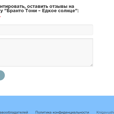
тировать, оставить отзывы на
у "Бранто Тони – Едкое солнце":
авообладателей
Политика конфиденциальности
Knigavush