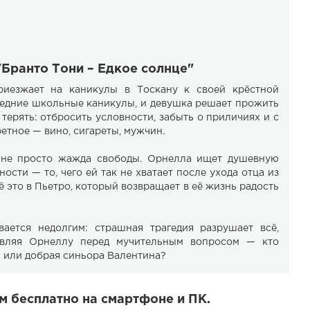
"Бранто Тони – Едкое солнце"
риезжает на каникулы в Тоскану к своей крёстной
ледние школьные каникулы, и девушка решает прожить
 терять: отбросить условности, забыть о приличиях и с
етное — вино, сигареты, мужчин.
 не просто жажда свободы. Орнелла ищет душевную
ости — то, чего ей так не хватает после ухода отца из
сё это в Пьетро, который возвращает в её жизнь радость
вается недолгим: страшная трагедия разрушает всё,
авляя Орнеллу перед мучительным вопросом — кто
а или добрая синьора Валентина?
м бесплатно на смартфоне и ПК.