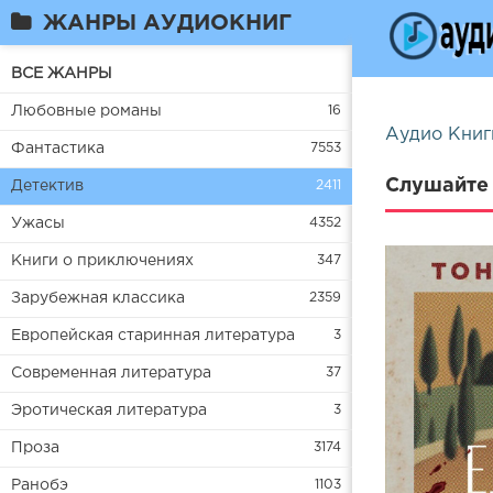
ЖАНРЫ АУДИОКНИГ
ВСЕ ЖАНРЫ
Любовные романы
16
Аудио Книг
Фантастика
7553
Слушайте 
Детектив
2411
Ужасы
4352
Книги о приключениях
347
Зарубежная классика
2359
Европейская старинная литература
3
Современная литература
37
Эротическая литература
3
Проза
3174
Ранобэ
1103