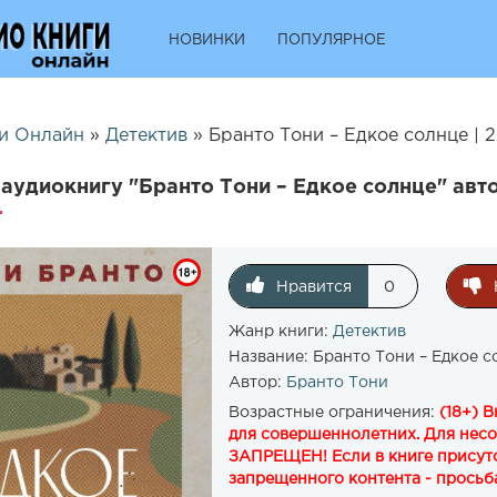
НОВИНКИ
ПОПУЛЯРНОЕ
и Онлайн
»
Детектив
» Бранто Тони – Едкое солнце | 
аудиокнигу "Бранто Тони – Едкое солнце" авт
Нравится
0
Жанр книги:
Детектив
Название:
Бранто Тони – Едкое с
Автор:
Бранто Тони
Возрастные ограничения:
(18+) 
для совершеннолетних. Для нес
ЗАПРЕЩЕН! Если в книге присутс
запрещенного контента - просьба