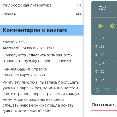
Философская литература
20
Title
Разное
418
Комментарии к книгам:
01_01
Метро 2033
01_02
Aronfilder
24 июня 2026 01:03
01_03
Пожалуйста , сделайте возможность
отключать музыку на фоне, спасибо.
01_04
​​Тёмная Башня. Стрелок
01_05
Елена
21 марта 2026 22:05
01_06
Книгу эту люблю и пыталась послушать
01_07
уже не в первый раз, но именно на этом
-
сайте страница перезагружается каждую
01_08
минуту, из-за рекламы наверное,
01_09
Похожие а
слушать невозможно(( пошла искать
дальше нормальный сайт
01_10