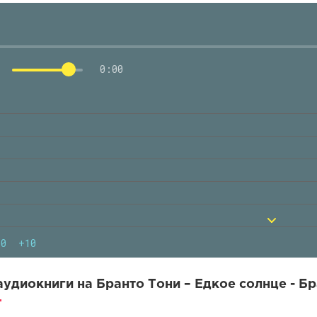
0:00
10
+10
удиокниги на Бранто Тони – Едкое солнце - Бр