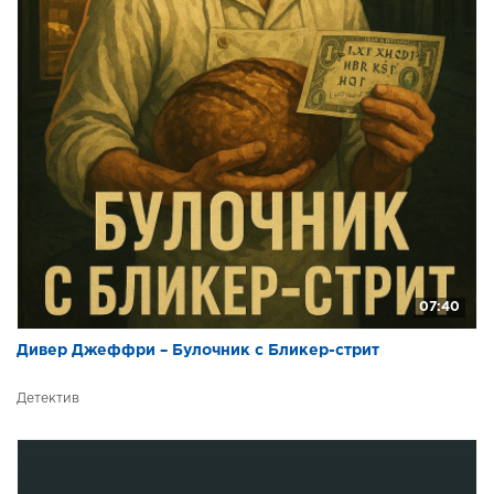
07:40
Дивер Джеффри – Булочник с Бликер-стрит
Детектив