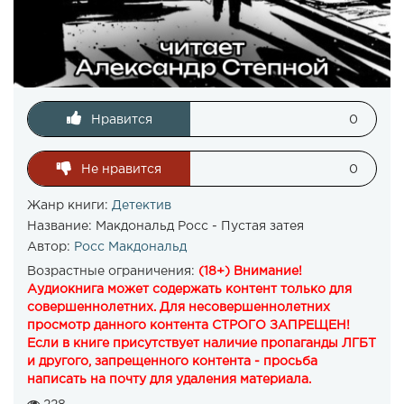
Нравится
0
Не нравится
0
Жанр книги:
Детектив
Название:
Макдональд Росс - Пустая затея
Автор:
Росс Макдональд
Возрастные ограничения:
(18+) Внимание!
Аудиокнига может содержать контент только для
совершеннолетних. Для несовершеннолетних
просмотр данного контента СТРОГО ЗАПРЕЩЕН!
Если в книге присутствует наличие пропаганды ЛГБТ
и другого, запрещенного контента - просьба
написать на почту для удаления материала.