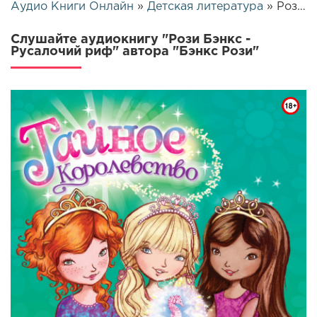
Аудио Книги Онлайн
»
Детская литература
» Рози Бэнкс - Русалочий риф | 14223
Слушайте аудиокнигу "Рози Бэнкс -
Русалочий риф" автора "Бэнкс Рози"