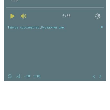
0:00
Тайное королевство_Русалочий риф
-10
+10