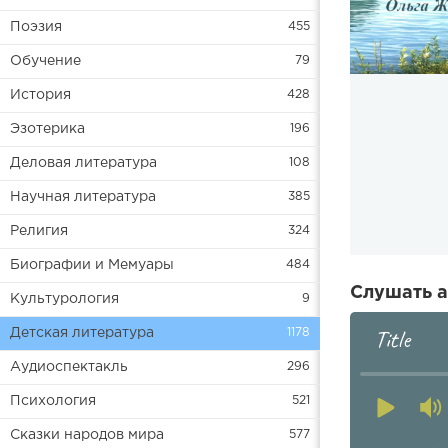
Поэзия
455
Обучение
79
История
428
Эзотерика
196
Деловая литература
108
Научная литература
385
Религия
324
Биографии и Мемуары
484
Слушать а
Культурология
9
Title
Детская литература
1178
Аудиоспектакль
296
Психология
521
Сказки народов мира
577