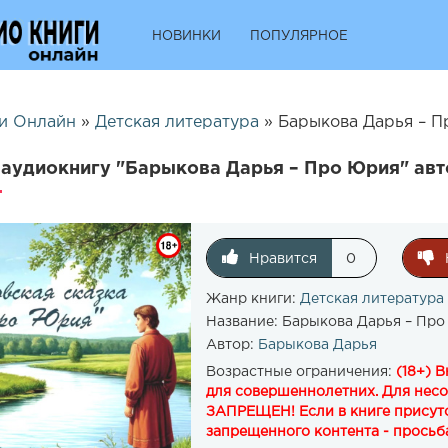
НОВИНКИ
ПОПУЛЯРНОЕ
и Онлайн
»
Детская литература
» Барыкова Дарья – П
аудиокнигу "Барыкова Дарья – Про Юрия" авт
Нравится
0
Жанр книги:
Детская литература
Название:
Барыкова Дарья – Про
Автор:
Барыкова Дарья
Возрастные ограничения:
(18+) 
для совершеннолетних. Для нес
ЗАПРЕЩЕН! Если в книге присутс
запрещенного контента - просьба