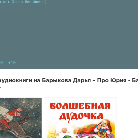
итает Ольга Живойкина)
10
+10
удиокниги на Барыкова Дарья – Про Юрия - Б