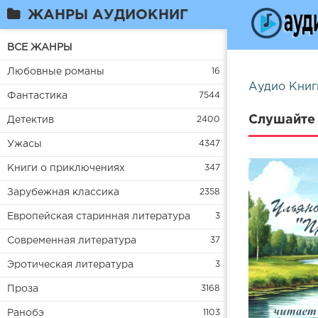
ЖАНРЫ АУДИОКНИГ
ВСЕ ЖАНРЫ
Любовные романы
16
Аудио Книг
Фантастика
7544
Слушайте 
Детектив
2400
Ужасы
4347
Книги о приключениях
347
Зарубежная классика
2358
Европейская старинная литература
3
Современная литература
37
Эротическая литература
3
Проза
3168
Ранобэ
1103