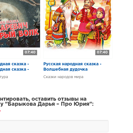
07:40
07:40
дная сказка -
Русская народная сказка -
дная сказка -
Волшебная дудочка
ч и серый волк
тура
Сказки народов мира
тировать, оставить отзывы на
у "Барыкова Дарья – Про Юрия":