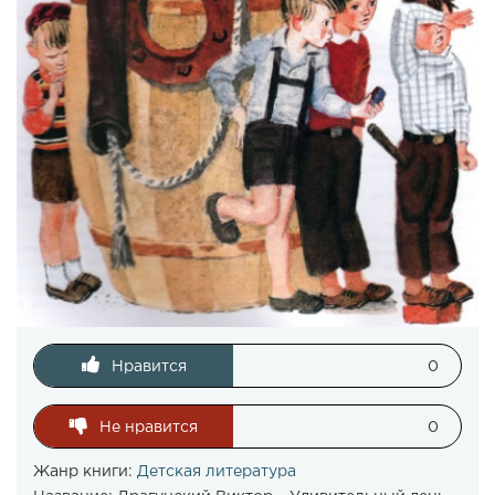
Нравится
0
Не нравится
0
Жанр книги:
Детская литература