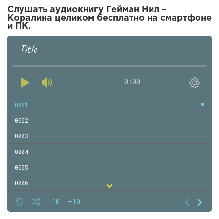
Слушать аудиокнигу Гейман Нил –
Коралина целиком бесплатно на смартфоне
и ПК.
Title
0:00
0001
0002
0003
0004
0005
0006
0007
-10
+10
0008