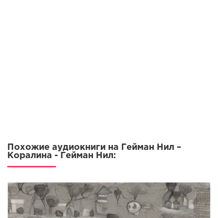
0009
0010
0011
0012
0013
0014
Похожие аудиокниги на Гейман Нил –
Коралина - Гейман Нил: