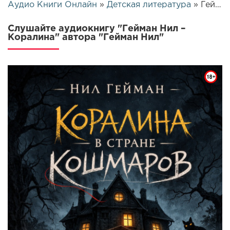
Аудио Книги Онлайн
»
Детская литература
» Гейман Нил – Коралина | 25854
Слушайте аудиокнигу "Гейман Нил –
Коралина" автора "Гейман Нил"