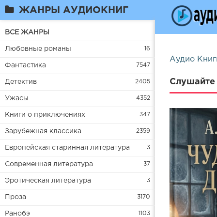
ЖАНРЫ АУДИОКНИГ
ВСЕ ЖАНРЫ
Любовные романы
16
Аудио Книг
Фантастика
7547
Слушайте 
Детектив
2405
Ужасы
4352
Книги о приключениях
347
Зарубежная классика
2359
Европейская старинная литература
3
Современная литература
37
Эротическая литература
3
Проза
3170
Ранобэ
1103