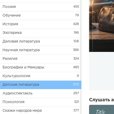
Поэзия
455
Обучение
79
История
428
Эзотерика
196
Деловая литература
108
Научная литература
386
Религия
324
Биографии и Мемуары
485
Культурология
9
Детская литература
1179
Аудиоспектакль
297
Слушать а
Психология
521
Title
Сказки народов мира
577