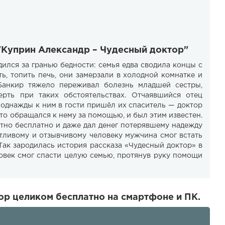
"Куприн Александр – Чудесный доктор"
дился за гранью бедности: семья едва сводила концы с
ь, топить печь, они замерзали в холодной комнатке и
Банкир тяжело переживал болезнь младшей сестры,
рть при таких обстоятельствах. Отчаявшийся отец
 однажды к ним в гости пришёл их спаситель — доктор
то обращался к нему за помощью, и был этим известен.
тно бесплатно и даже дал денег потерявшему надежду
отливому и отзывчивому человеку мужчина смог встать
 Так зародилась история рассказа «Чудесный доктор» в
ловек смог спасти целую семью, протянув руку помощи
ор целиком бесплатно на смартфоне и ПК.