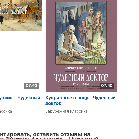
07:40
07:40
уприн – Чудесный
Куприн Александр - Чудесный
доктор
ассика
Зарубежная классика
тировать, оставить отзывы на