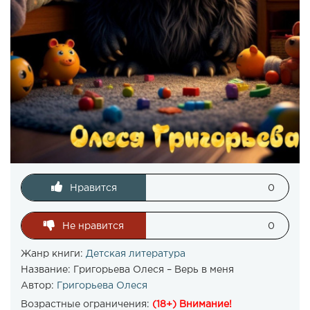
Нравится
0
Не нравится
0
Жанр книги:
Детская литература
Название:
Григорьева Олеся – Верь в меня
Автор:
Григорьева Олеся
Возрастные ограничения:
(18+) Внимание!