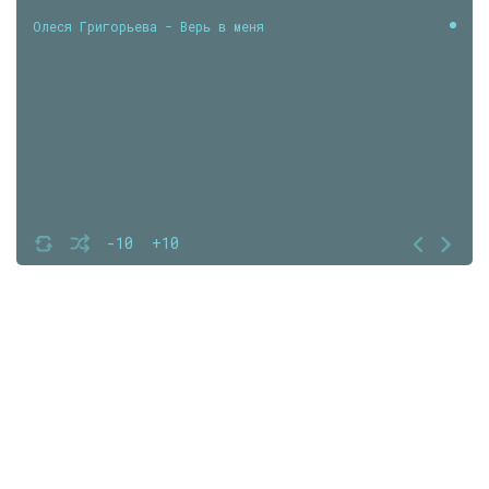
Олеся Григорьева - Верь в меня
-10
+10