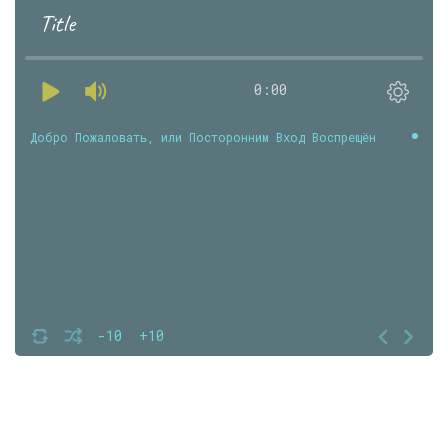
Title
0:00
Добро Пожаловать, или Посторонним Вход Воспрещён
-10
+10