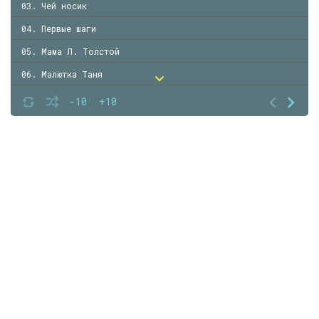
03. Чей носик
04. Первые шаги
05. Мама Л. Толстой
06. Малютка Таня
07. Дружно
-10
+10
08. Два и один
09. Мама К. Косяков
10. Колыбельная песня
11. Не ходи на лужок
12. Сорока
13. Брат и сестра
14. Петушок
15. Полно спать
16. Если хочешь быть пай