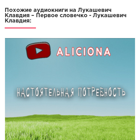
17. Чики, чики, чикалочки!
Похожие аудиокниги на Лукашевич
18. Хотела галка пить
Клавдия – Первое словечко - Лукашевич
Клавдия:
19. Где жить хорошо
20. Мальчик и часы
21. Тряпичная кукла
22. Стучит-бренчит по улице
23. Спать пора
24. Золотое яичко
25. Бабка и внучка
26. Дед
27. Хлопотливая птичка
28. Птичка
29. Присказка
30. Федул