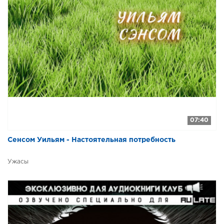
31. Где рукавицы
32. Здорова, кума
33. Бай, качи, качи, качи!
34. Соловейко
35. Воробей
36. Садик
37. Садик А. Плещеев
38. Песенка
07:40
39. Как у наших у ворот
Сенсом Уильям - Настоятельная потребность
40. Старик
Ужасы
41. Яблочко
42. Козлик и котик
43. Храбрая собака
44. Ах ты, котенька-коток