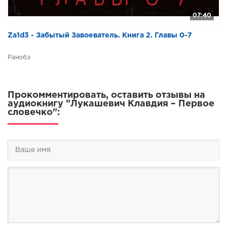
59. Вася
07:40
60. Нищий
Za1d3 - Забытый Завоеватель. Книга 2. Главы 0-7
61. Юродивый
62. Баба и ведро воды
Ранобэ
63. На улице
64. Бумажный петушок
Прокомментировать, оставить отзывы на
65. Кошечка
аудиокнигу "Лукашевич Клавдия – Первое
словечко":
66. Мой лизочек
67. Скороговорки
68. Козлятки и волк