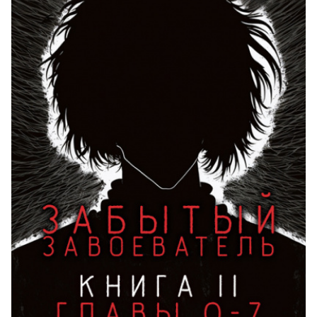
45. Кот
46. Умная собака
47. Лиса и крот
48. Зайчик
49. Мухи и паук
50. Совушка
51. Храбрый
52. Что знаешь, о том не спрашивай
53. Лошадь и соха
54. Сани, телега и лошадь
55. Посею ленку
56. Маша-сиротка
57. Солнышко
58. Детство