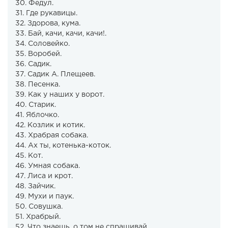
30. Федул.
31. Где рукавицы.
32. Здорова, кума.
33. Бай, качи, качи, качи!.
34. Соловейко.
35. Воробей.
36. Садик.
37. Садик А. Плещеев.
38. Песенка.
39. Как у наших у ворот.
40. Старик.
41. Яблочко.
42. Козлик и котик.
43. Храбрая собака.
44. Ах ты, котенька-коток.
45. Кот.
46. Умная собака.
47. Лиса и крот.
48. Зайчик.
49. Мухи и паук.
50. Совушка.
51. Храбрый.
52. Что знаешь, о том не спрашивай.