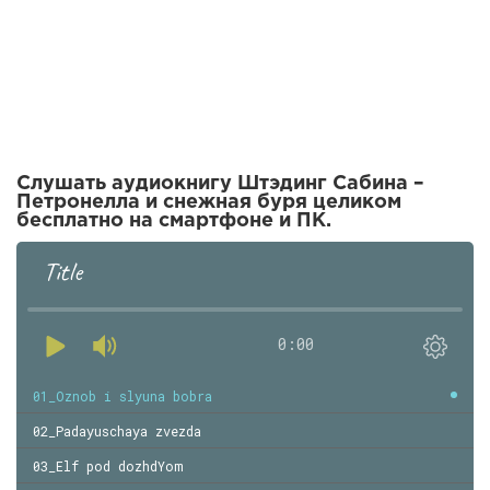
Слушать аудиокнигу Штэдинг Сабина –
Петронелла и снежная буря целиком
бесплатно на смартфоне и ПК.
Title
0:00
01_Oznob i slyuna bobra
02_Padayuschaya zvezda
03_Elf pod dozhdYom