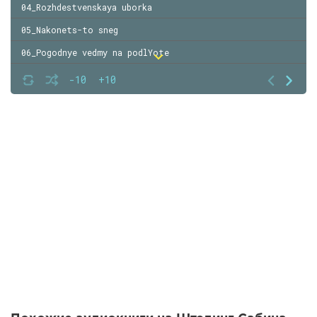
04_Rozhdestvenskaya uborka
05_Nakonets-to sneg
06_Pogodnye vedmy na podlYote
07_Igra v snezhki, kotoraya imela posledstviya
-10
+10
08_Neobyknovennoe volshebstvo
09_Bliznetsy v yarosti
10_NapryazhYonnaya obstanovka
11_Vozdushnye shariki i vechernee plate
12_Brusnichnyy tort i romovaya baba
13_PoschYochina v temnote
14_Ostorozhno- elf
15_Spravochnik dlya vedm
16_Na strazhe
17_V lovushke