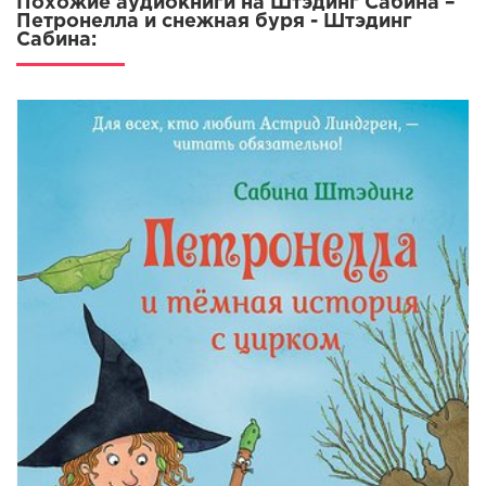
Похожие аудиокниги на Штэдинг Сабина –
18_Spektakl i vyhodka elfa
Петронелла и снежная буря - Штэдинг
Сабина:
19_Nochnoy perepoloh
20_Ene, bene, rezeda
21_Nakonets-to Rozhdestvo!
22_Rozhdestvo v yablonevom domike
23_Ob avtorah