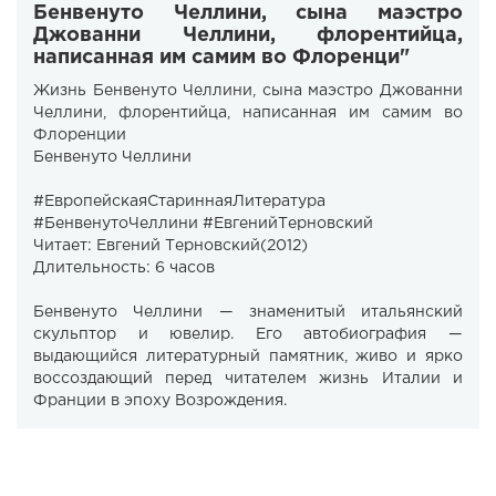
Бенвенуто Челлини, сына маэстро
Джованни Челлини, флорентийца,
написанная им самим во Флоренци"
Жизнь Бенвенуто Челлини, сына маэстро Джованни
Челлини, флорентийца, написанная им самим во
Флоренции
Бенвенуто Челлини ​
#ЕвропейскаяСтариннаяЛитература
#БенвенутоЧеллини #ЕвгенийТерновский
Читает: Евгений Терновский(2012)
Длительность: 6 часов
Бенвенуто Челлини — знаменитый итальянский
скульптор и ювелир. Его автобиография —
выдающийся литературный памятник, живо и ярко
воссоздающий перед читателем жизнь Италии и
Франции в эпоху Возрождения.