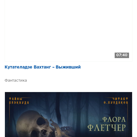
07:40
Кутателадзе Вахтанг – Выживший
Фантастика