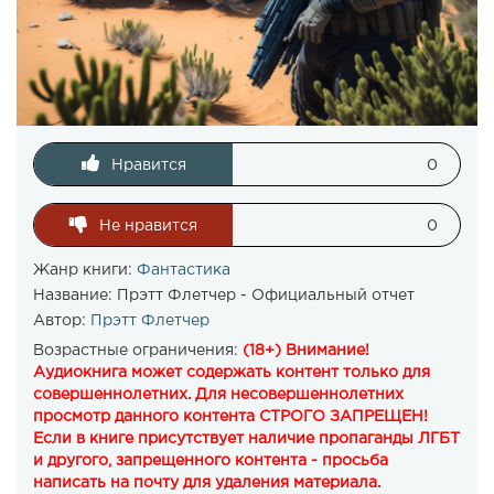
Нравится
0
Не нравится
0
Жанр книги:
Фантастика
Название:
Прэтт Флетчер - Официальный отчет
Автор:
Прэтт Флетчер
Возрастные ограничения:
(18+) Внимание!
Аудиокнига может содержать контент только для
совершеннолетних. Для несовершеннолетних
просмотр данного контента СТРОГО ЗАПРЕЩЕН!
Если в книге присутствует наличие пропаганды ЛГБТ
и другого, запрещенного контента - просьба
написать на почту для удаления материала.