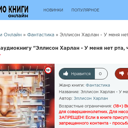
НОВИНКИ
ПОПУЛЯРНОЕ
и Онлайн
»
Фантастика
» Эллисон Харлан - У меня нет 
аудиокнигу "Эллисон Харлан - У меня нет рта,
Нравится
0
Жанр книги:
Фантастика
Название:
Эллисон Харлан - У мен
Автор:
Эллисон Харлан
Возрастные ограничения:
(18+) 
для совершеннолетних. Для нес
ЗАПРЕЩЕН! Если в книге присутс
запрещенного контента - просьба