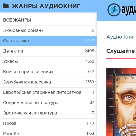
ЖАНРЫ АУДИОКНИГ
ВСЕ ЖАНРЫ
Любовные романы
16
Аудио Книг
Фантастика
7547
Слушайте 
Детектив
2405
Ужасы
4352
Книги о приключениях
347
Зарубежная классика
2359
Европейская старинная литература
3
Современная литература
37
Эротическая литература
3
Проза
3170
Ранобэ
1103