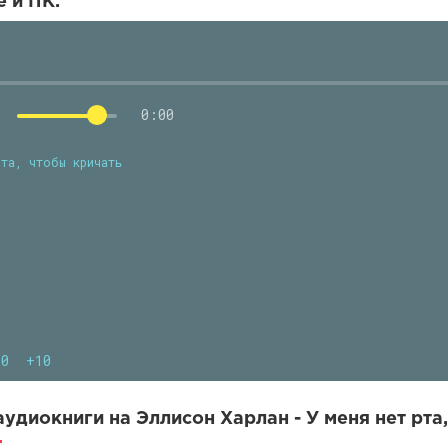
 и ПК.
0:00
рта, чтобы кричать
10
+10
удиокниги на Эллисон Харлан - У меня нет рта,