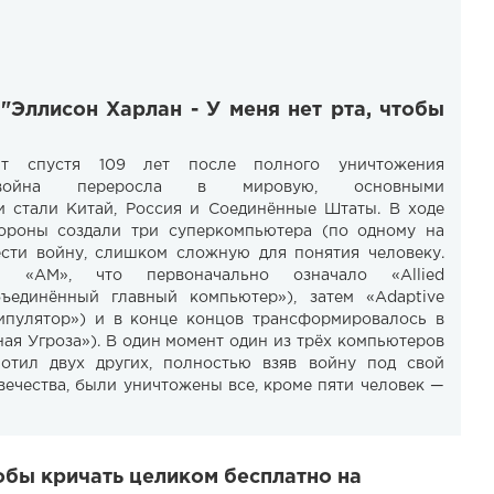
"Эллисон Харлан - У меня нет рта, чтобы
дит спустя 109 лет после полного уничтожения
 война переросла в мировую, основными
 стали Китай, Россия и Соединённые Штаты. В ходе
ороны создали три суперкомпьютера (по одному на
ести войну, слишком сложную для понятия человеку.
 «AM», что первоначально означало «Allied
Объединённый главный компьютер»), затем «Adaptive
нипулятор») и в конце концов трансформировалось в
ная Угроза»). В один момент один из трёх компьютеров
отил двух других, полностью взяв войну под свой
вечества, были уничтожены все, кроме пяти человек —
тобы кричать целиком бесплатно на