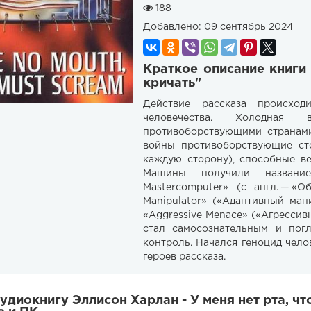
188
Добавлено:
09 сентябрь 2024
Краткое описание книги 
кричать"
Действие рассказа происхо
человечества. Холодная
противоборствующими странами
войны противоборствующие ст
каждую сторону), способные в
Машины получили название
Mastercomputer» (с англ. — «
Manipulator» («Адаптивный ма
«Aggressive Menace» («Агрессив
стал самосознательным и погл
контроль. Начался геноцид чело
героев рассказа.
удиокнигу Эллисон Харлан - У меня нет рта, ч