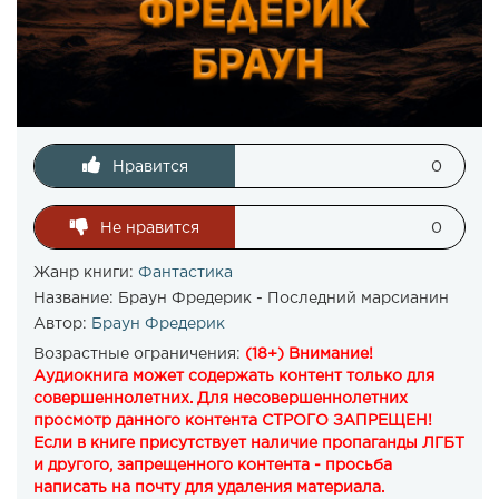
Нравится
0
Не нравится
0
Жанр книги:
Фантастика
Название:
Браун Фредерик - Последний марсианин
Автор:
Браун Фредерик
Возрастные ограничения:
(18+) Внимание!
Аудиокнига может содержать контент только для
совершеннолетних. Для несовершеннолетних
просмотр данного контента СТРОГО ЗАПРЕЩЕН!
Если в книге присутствует наличие пропаганды ЛГБТ
и другого, запрещенного контента - просьба
написать на почту для удаления материала.