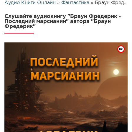
Аудио Книги Онлайн
»
Фантастика
» Браун Фредерик - Последний марсианин | 14833
Слушайте аудиокнигу "Браун Фредерик -
Последний марсианин" автора "Браун
Фредерик"