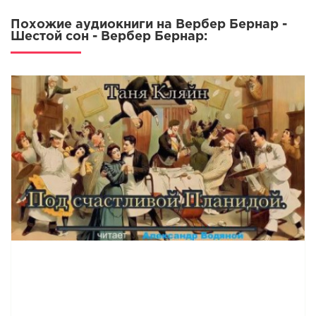
01_16
Похожие аудиокниги на Вербер Бернар -
01_17
Шестой сон - Вербер Бернар:
01_18
01_19
01_20
01_21
01_22
01_23
01_24
01_25
01_26
01_27
01_28
01_29