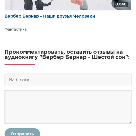
02_58
07:40
03_59
Вербер Бернар - Наши друзья Человеки
03_60
Фантастика
03_61
03_62
03_63
Прокомментировать, оставить отзывы на
аудиокнигу "Вербер Бернар - Шестой сон":
03_64
03_65
03_66
03_67
03_68
03_69
03_70
03_71
Отправить