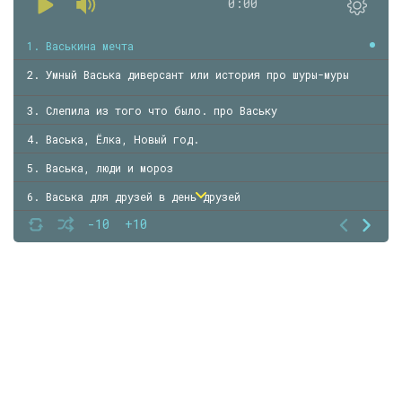
0:00
1. Васькина мечта
2. Умный Васька диверсант или история про шуры-муры
3. Слепила из того что было. про Ваську
4. Васька, Ёлка, Новый год.
5. Васька, люди и мороз
6. Васька для друзей в день друзей
-10
+10
7. Лелюсь хорошим настроением. Про Ваську