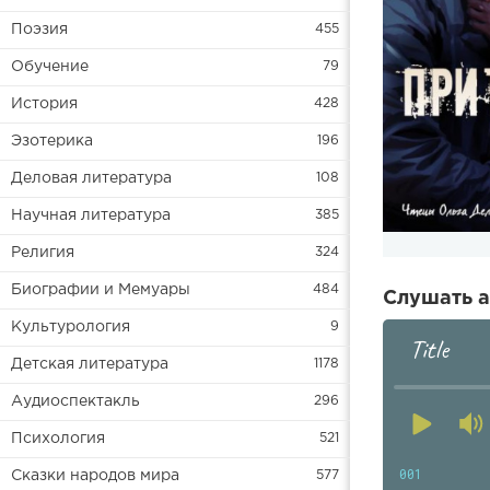
Поэзия
455
Обучение
79
История
428
Эзотерика
196
Деловая литература
108
Научная литература
385
Религия
324
Биографии и Мемуары
484
Слушать а
Культурология
9
Title
Детская литература
1178
Аудиоспектакль
296
Психология
521
001
Сказки народов мира
577