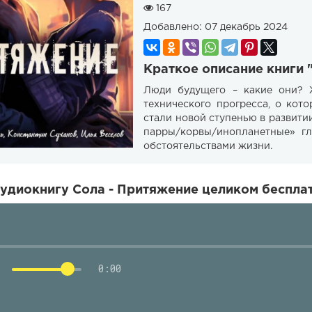
167
Добавлено:
07 декабрь 2024
Краткое описание книги 
Люди будущего – какие они? 
технического прогресса, о кот
стали новой ступенью в развити
парры/корвы/инопланетные» гл
обстоятельствами жизни.
удиокнигу Сола - Притяжение целиком бесплат
0:00