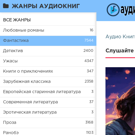
ЖАНРЫ АУДИОКНИГ
ВСЕ ЖАНРЫ
Любовные романы
16
Аудио Книг
Фантастика
7544
Слушайте 
Детектив
2400
Ужасы
4347
Книги о приключениях
347
Зарубежная классика
2358
Европейская старинная литература
3
Современная литература
37
Эротическая литература
3
Проза
3168
Ранобэ
1103