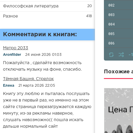
002
Философская литература
20
003
Разное
418
004
005
Комментарии к книгам:
006
Метро 2033
007
-
Aronfilder
24 июня 2026 01:03
008
Пожалуйста , сделайте возможность
отключать музыку на фоне, спасибо.
009
Похожие а
​​Тёмная Башня. Стрелок
010
Елена
21 марта 2026 22:05
011
Книгу эту люблю и пыталась послушать
012
уже не в первый раз, но именно на этом
сайте страница перезагружается каждую
013
минуту, из-за рекламы наверное,
014
слушать невозможно(( пошла искать
дальше нормальный сайт
015