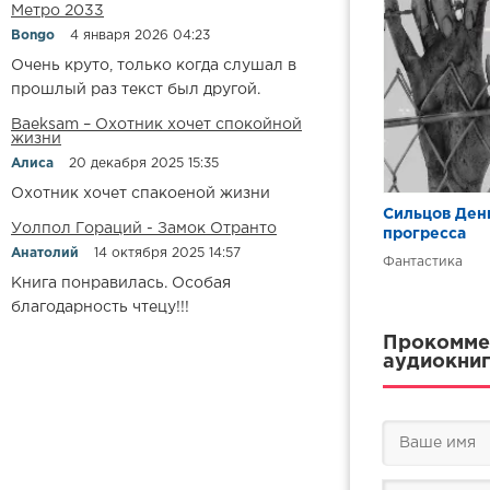
Метро 2033
016
Bongo
4 января 2026 04:23
017
Очень круто, только когда слушал в
018
прошлый раз текст был другой.
019
Baeksam – Охотник хочет спокойной
жизни
020
Алиса
20 декабря 2025 15:35
Охотник хочет спакоеной жизни
Сильцов Ден
Уолпол Гораций - Замок Отранто
прогресса
Анатолий
14 октября 2025 14:57
Фантастика
Книга понравилась. Особая
благодарность чтецу!!!
Прокоммен
аудиокниг