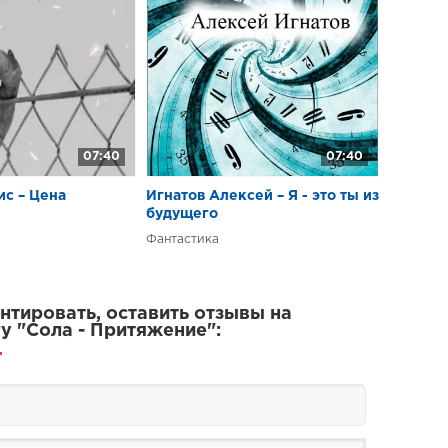
07:40
07:40
ис – Цена
Игнатов Алексей – Я - это ты из
будущего
Фантастика
тировать, оставить отзывы на
у "Сола - Притяжение":