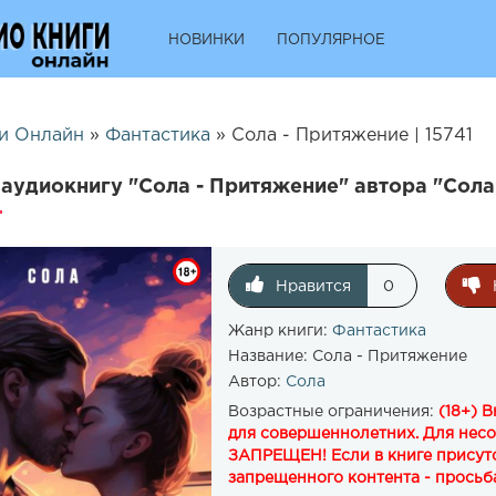
НОВИНКИ
ПОПУЛЯРНОЕ
и Онлайн
»
Фантастика
» Сола - Притяжение | 15741
аудиокнигу "Сола - Притяжение" автора "Сола
Нравится
0
Жанр книги:
Фантастика
Название:
Сола - Притяжение
Автор:
Сола
Возрастные ограничения:
(18+) 
для совершеннолетних. Для нес
ЗАПРЕЩЕН! Если в книге присутс
запрещенного контента - просьба