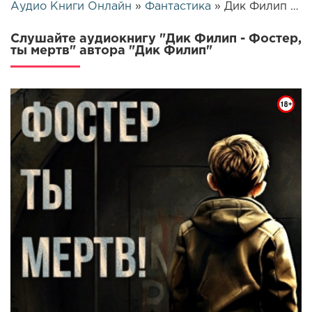
Аудио Книги Онлайн
»
Фантастика
» Дик Филип - Фостер, ты мертв | 16570
Слушайте аудиокнигу "Дик Филип - Фостер,
ты мертв" автора "Дик Филип"