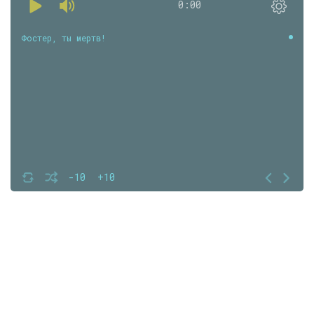
0:00
Фостер, ты мертв!
-10
+10