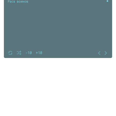
Раса воинов
-10
+10