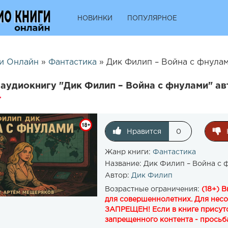
НОВИНКИ
ПОПУЛЯРНОЕ
и Онлайн
»
Фантастика
» Дик Филип – Война с фнулам
аудиокнигу "Дик Филип – Война с фнулами" ав
Нравится
0
Жанр книги:
Фантастика
Название:
Дик Филип – Война с 
Автор:
Дик Филип
Возрастные ограничения:
(18+) 
для совершеннолетних. Для нес
ЗАПРЕЩЕН! Если в книге присутс
запрещенного контента - просьба