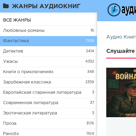
ЖАНРЫ АУДИОКНИГ
ВСЕ ЖАНРЫ
Любовные романы
16
Аудио Книг
Фантастика
7559
Слушайте 
Детектив
2414
Ужасы
4352
Книги о приключениях
348
Зарубежная классика
2359
Европейская старинная литература
3
Современная литература
37
Эротическая литература
3
Проза
3176
Ранобэ
1104