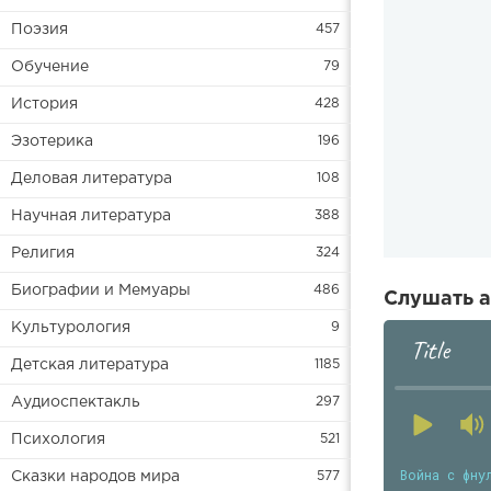
Поэзия
457
Обучение
79
История
428
Эзотерика
196
Деловая литература
108
Научная литература
388
Религия
324
Биографии и Мемуары
486
Слушать а
Культурология
9
Title
Детская литература
1185
Аудиоспектакль
297
Психология
521
Война с фну
Сказки народов мира
577