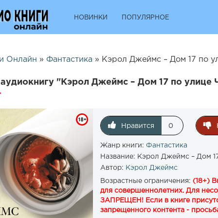
НОВИНКИ
ПОПУЛЯРНОЕ
и Онлайн
»
Фантастика
» Кэрол Джеймс – Дом 17 по у
аудиокнигу "Кэрол Джеймс – Дом 17 по улице 
Нравится
0
Жанр книги:
Фантастика
Название:
Кэрол Джеймс – Дом 17
Автор:
Кэрол Джеймс
Возрастные ограничения:
(18+) 
для совершеннолетних. Для нес
ЗАПРЕЩЕН! Если в книге присутс
запрещенного контента - просьба