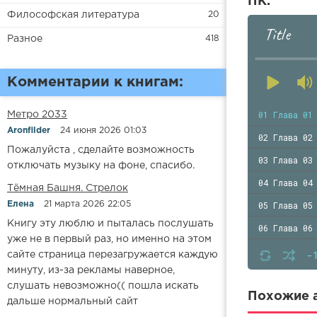
ПК.
Философская литература
20
Title
Разное
418
Комментарии к книгам:
01 Глава 01
Метро 2033
Aronfilder
24 июня 2026 01:03
02 Глава 02
Пожалуйста , сделайте возможность
03 Глава 03
отключать музыку на фоне, спасибо.
04 Глава 04
​​Тёмная Башня. Стрелок
05 Глава 05
Елена
21 марта 2026 22:05
Книгу эту люблю и пыталась послушать
06 Глава 06
уже не в первый раз, но именно на этом
07 Глава 07
-
сайте страница перезагружается каждую
минуту, из-за рекламы наверное,
08 Глава 08
слушать невозможно(( пошла искать
09 Глава 09
Похожие а
дальше нормальный сайт