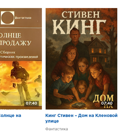
07:40
07:40
Солнце на
Кинг Стивен – Дом на Кленовой
улице
Фантастика