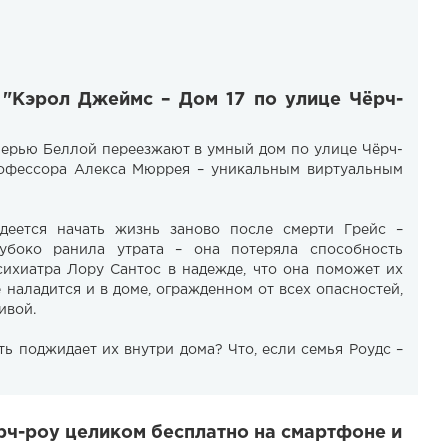
 "Кэрол Джеймс – Дом 17 по улице Чёрч-
очерью Беллой переезжают в умный дом по улице Чёрч-
офессора Алекса Мюррея – уникальным виртуальным
деется начать жизнь заново после смерти Грейс –
убоко ранила утрата – она потеряла способность
сихиатра Лору Сантос в надежде, что она поможет их
е наладится и в доме, огражденном от всех опасностей,
ивой.
ть поджидает их внутри дома? Что, если семья Роудс –
рч-роу целиком бесплатно на смартфоне и