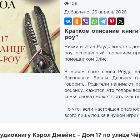
108
Добавлено:
26 апрель 2026
Краткое описание книги
роу"
Никки и Итан Роудс вместе с д
роу, оснащенный творением пр
помощником Элис.
В новом доме семья Роудс на
близняшки Беллы. Девочку гл
говорить. Родители нанимают п
ребенку. Кажется, что теперь вс
семья снова сможет стать счастл
Но что, если настоящая опаснос
всего лишь пешка в чужой игре?
удиокнигу Кэрол Джеймс – Дом 17 по улице Чё