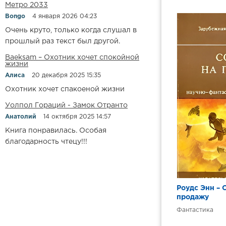
10 Глава 10
Метро 2033
11 Глава 11
Bongo
4 января 2026 04:23
Очень круто, только когда слушал в
12 Глава 12
прошлый раз текст был другой.
13 Глава 13
Baeksam – Охотник хочет спокойной
жизни
14 Глава 14
Алиса
20 декабря 2025 15:35
15 Глава 15
Охотник хочет спакоеной жизни
16 Глава 16
Уолпол Гораций - Замок Отранто
17 Глава 17
Анатолий
14 октября 2025 14:57
18 Глава 18
Книга понравилась. Особая
благодарность чтецу!!!
19 Глава 19
20 Глава 20
21 Глава 21
Роудс Энн – 
22 Глава 22
продажу
23 Глава 23
Фантастика