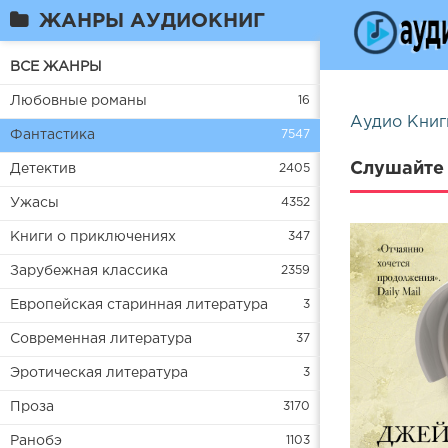
ЖАНРЫ АУДИОКНИГ
ВСЕ ЖАНРЫ
Любовные романы
16
Аудио Книг
Фантастика
7547
Слушайте 
Детектив
2405
Ужасы
4352
Книги о приключениях
347
Зарубежная классика
2359
Европейская старинная литература
3
Современная литература
37
Эротическая литература
3
Проза
3170
Ранобэ
1103