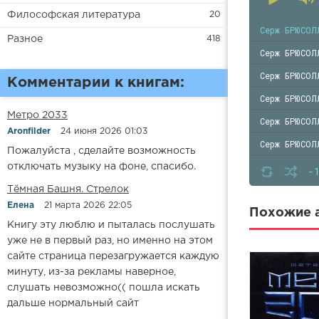
Философская литература
20
Серж БРЮСОЛ
Разное
418
Серж БРЮСОЛ
Серж БРЮСОЛ
Комментарии к книгам:
Серж БРЮСОЛ
Метро 2033
Серж БРЮСОЛ
Aronfilder
24 июня 2026 01:03
Серж БРЮСОЛ
Пожалуйста , сделайте возможность
Серж БРЮСОЛ
отключать музыку на фоне, спасибо.
-
Серж БРЮСОЛ
​​Тёмная Башня. Стрелок
Елена
21 марта 2026 22:05
Серж БРЮСОЛ
Похожие а
Книгу эту люблю и пыталась послушать
Серж БРЮСОЛ
уже не в первый раз, но именно на этом
сайте страница перезагружается каждую
Серж БРЮСОЛ
минуту, из-за рекламы наверное,
Серж БРЮСОЛ
слушать невозможно(( пошла искать
Серж БРЮСОЛ
дальше нормальный сайт