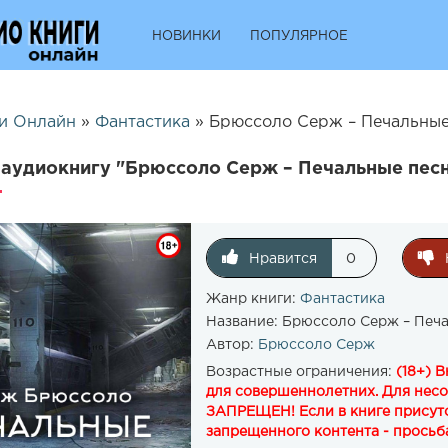
НОВИНКИ
ПОПУЛЯРНОЕ
и Онлайн
»
Фантастика
» Брюссоло Серж – Печальные 
аудиокнигу "Брюссоло Серж – Печальные песн
Нравится
0
Жанр книги:
Фантастика
Название:
Брюссоло Серж – Печа
Автор:
Брюссоло Серж
Возрастные ограничения:
(18+) 
для совершеннолетних. Для нес
ЗАПРЕЩЕН! Если в книге присутс
запрещенного контента - просьба