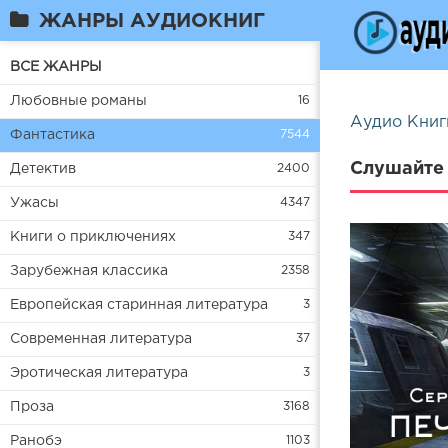
ЖАНРЫ АУДИОКНИГ
ВСЕ ЖАНРЫ
Любовные романы
16
Аудио Книг
Фантастика
7544
Слушайте 
Детектив
2400
Ужасы
4347
Книги о приключениях
347
Зарубежная классика
2358
Европейская старинная литература
3
Современная литература
37
Эротическая литература
3
Проза
3168
Ранобэ
1103