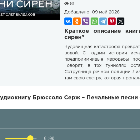
81
Добавлено:
09 май 2026
Краткое описание кни
сирен"
Чудовищная катастрофа преврат
водой. С годами история исч
предприимчивые мародеры по
Говорят, в тех туннелях ос
Сотрудница речной полиции Лиз
там свою сестру, которая пропал
удиокнигу Брюссоло Серж – Печальные песни 
0:00