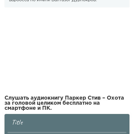
варбосса по имени Балтазог Дурнокров.
Слушать аудиокнигу Паркер Стив – Охота
за головой целиком бесплатно на
смартфоне и ПК.
Title