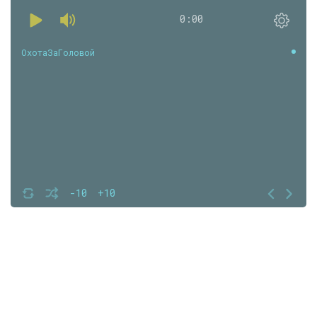
0:00
ОхотаЗаГоловой
-10
+10