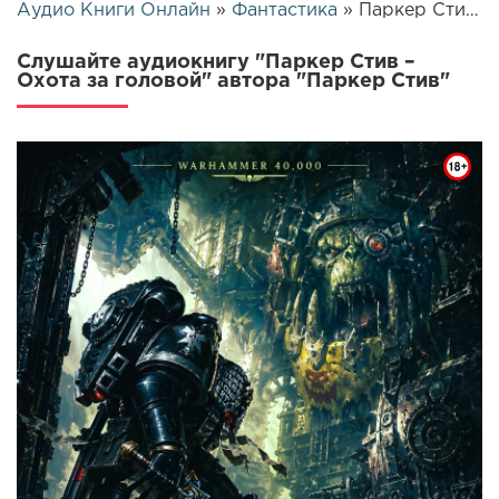
Аудио Книги Онлайн
»
Фантастика
» Паркер Стив – Охота за головой | 25594
Слушайте аудиокнигу "Паркер Стив –
Охота за головой" автора "Паркер Стив"